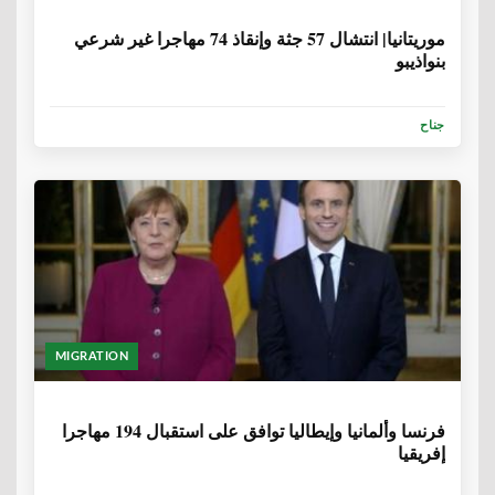
6 سنوات، 8 أشهر
موريتانيا| انتشال 57 جثة وإنقاذ 74 مهاجرا غير شرعي
بنواذيبو
جناح
MIGRATION
6 سنوات، 9 أشهر
فرنسا وألمانيا وإيطاليا توافق على استقبال 194 مهاجرا
إفريقيا