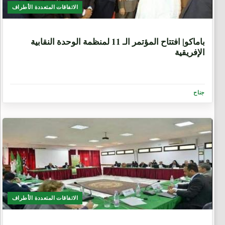
الاتفاقات المتعددة الأطراف
9 سنوات، 5 أشهر
باماكو| ﺍﻓﺘﺘﺎﺡ ﺍﻟﻤﺆﺗﻤﺮ ﺍﻟـ 11 ﻟﻤﻨﻈﻤﺔ ﺍﻟﻮﺣﺪﺓ ﺍﻟﻨﻘﺎبية
ﺍﻹﻓﺮﻳﻘﻴﺔ
جناح
الاتفاقات المتعددة الأطراف
9 سنوات، 6 أشهر