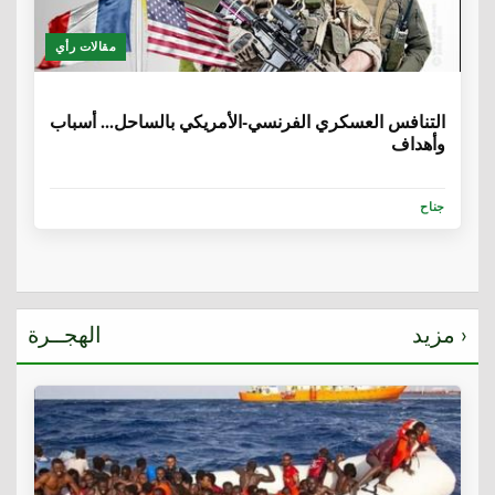
مقالات رأي
6 سنوات، 8 أشهر
التنافس العسكري الفرنسي-الأمريكي بالساحل... أسباب
وأهداف
جناح
مزيد ›
الهجــرة