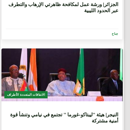
الجزائر| ﻭﺭﺷﺔ ﻋﻤﻞ ﻟﻤﻜﺎﻓﺤﺔ ﻇﺎﻫﺮﺗﻲ ﺍﻹﺭﻫﺎﺏ ﻭﺍﻟﺘﻄﺮﻑ
ﻋﺒﺮ ﺍﻟﺤﺪﻭﺩ ﺍﻟﻠﻴﺒﻴﺔ
جناح
الاتفاقات المتعددة الأطراف
9 سنوات، 6 أشهر
النيجر| هيئة "ﻟﻴﺒﺘﺎﻛو-ﻏﻮﺭﻣﺎ " تجتمع في نيامي وتنشأ قوة
أمنية مشتركة