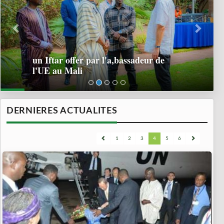
un Iftar offer par l'a,bassadeur de
l'UE au Mali
DERNIERES ACTUALITES
1
2
3
4
5
6