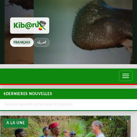
FRANÇAIS
العربيّة
Touch
de
navig
DERNIERES NOUVELLES
Aucune nouvelle active pour le moment.
A LA UNE