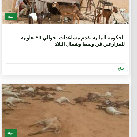
البيئة
8 سنوات، 11 شهر
ﺍﻟﺤﻜﻮﻣﺔ ﺍﻟﻤﺎﻟﻴﺔ ﺗﻘﺪﻡ مساعدات ﻟﺤﻮﺍﻟﻲ 50 ﺗﻌﺎﻭﻧﻴﺔ
ﻟﻠﻤﺰﺍﺭﻋﻴﻦ في وسط وشمال البلاد
جناح
البيئة