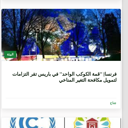
البيئة
8 سنوات، 7 أشهر
فرنسا| "قمة الكوكب الواحد" في باريس تقر التزامات
لتمويل مكافحة التغير المناخي
جناح