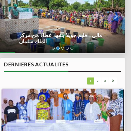
مالي: اقليم جويلا يشهد عطاء من مركز
الملك سلمان
DERNIERES ACTUALITES
1
2
3