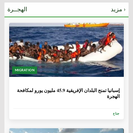
مزيد ›
الهجــرة
MIGRATION
6 سنوات، 1 شهر
إسبانيا تمنح البلدان الإفريقية 45.9 مليون يورو لمكافحة
الهجرة
جناح