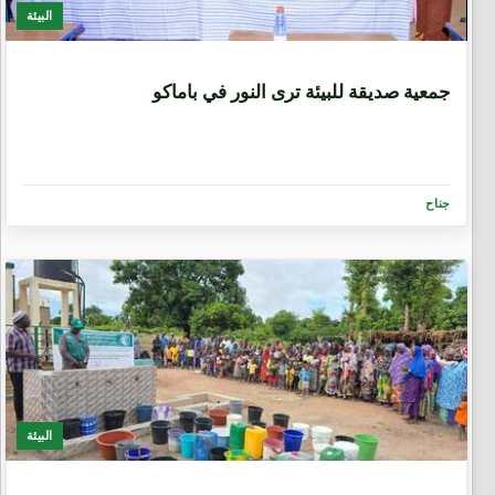
البيئة
10 أشهر، 1 اسبوع.
جمعية صديقة للبيئة ترى النور في باماكو
جناح
البيئة
1 سنة