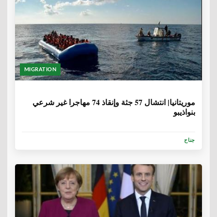
MIGRATION
6 سنوات، 8 أشهر
موريتانيا| انتشال 57 جثة وإنقاذ 74 مهاجرا غير شرعي
بنواذيبو
جناح