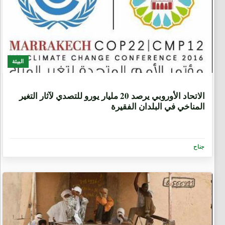
البيئة
8 سنوات، 9 أشهر
ﺍﻻﺗﺤﺎﺩ ﺍﻷﻭﺭﻭﺑﻲ ﻳﺮﺻﺪ 20 ﻣﻠﻴﺎﺭ ﻳﻮﺭﻭ للتصدي لآثار التغير
المناخي ﻓﻲ ﺍﻟﺒﻠﺪﺍﻥ ﺍﻟﻔﻘﻴﺮﺓ
جناح