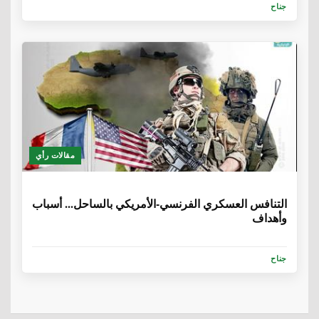
جناح
مقالات رأي
6 سنوات، 8 أشهر
التنافس العسكري الفرنسي-الأمريكي بالساحل... أسباب
وأهداف
جناح