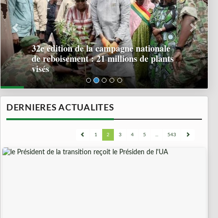
32e édition de la campagne nationale
de reboisement : 21 millions de plants
visés
DERNIERES ACTUALITES
1
2
3
4
5
...
543