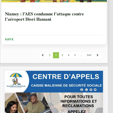
1 MOIS, 2 SEMAINES
Niamey : l’AES condamne l’attaque contre
l’aéroport Diori Hamani
SUITE
1
2
3
4
5
...
543