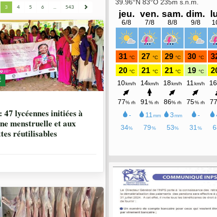
3
4
5
6
...
543
É
IS, 4 SEMAINES
: 47 lycéennes initiées à
ène menstruelle et aux
tes réutilisables