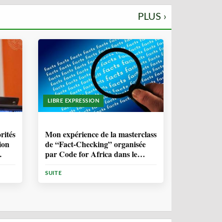
PLUS ›
LIBRE EXPRESSION
1 ANNÉE, 10 MOIS
rités
Mon expérience de la masterclass
ion
de “Fact-Checking” organisée
par Code for Africa dans le
cadre de la lutte contre la
désinformation en Afrique
SUITE