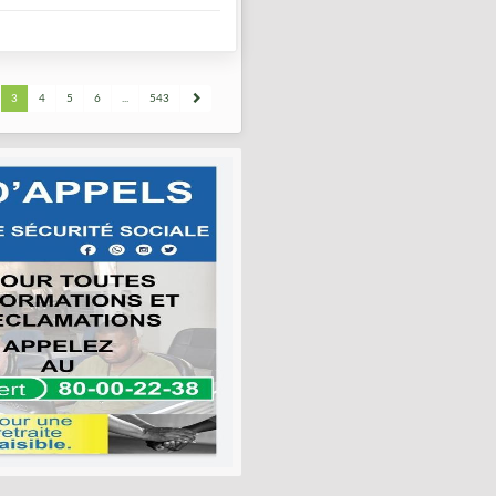
3
4
5
6
...
543