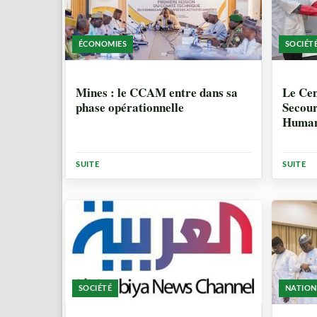
ÉCONOMIES
SOCIÉT
2 MOIS
2 MO
Mines : le CCAM entre dans sa
Le Cen
phase opérationnelle
Secour
Humani
distri
pour l
SUITE
SUITE
SOCIÉTÉ
NATION