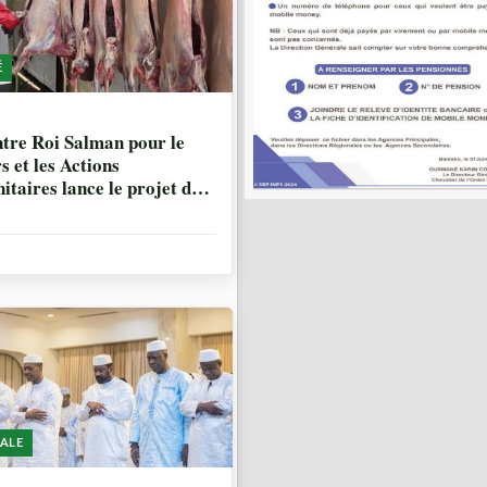
É
IS, 1 SEMAINE
tre Roi Salman pour le
s et les Actions
taires lance le projet de
bution de sacrifices au Mali
’année 2026.
ALE