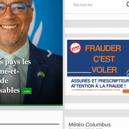
agne
nt : 21
s
suite