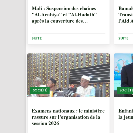
2 MOIS, 1 SEMAINE
2 MO
Mali : Suspension des chaînes
Bamako
"Al-Arabiya" et "Al-Hadath"
Transi
après la couverture des
l'Aid
événements de Kidal
SUITE
SUITE
SOCIÉTÉ
SOCIÉT
2 MOIS, 2 SEMAINES
4 MO
Examens nationaux : le ministère
Enfant
rassure sur l’organisation de la
la jeu
session 2026