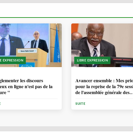
RE EXPRESSION
LIBRE EXPRESSION
ANNÉE, 6 MOIS
1 ANNÉE, 6 MOIS
lementer les discours
Avancer ensemble : Mes prio
eux en ligne n'est pas de la
pour la reprise de la 79e sess
ure "
de l'assemblée générale des
Nations Unies
E
SUITE