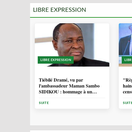
LIBRE EXPRESSION
LIBRE EXPRESSION
LIB
11 MOIS, 3 SEMAINES
1 
Tiébilé Dramé, vu par
"Règ
l'ambassadeur Maman Sambo
hain
SIDIKOU : hommage à un
cens
Homme d'Etat - et une source
d'inspiration
SUITE
SUIT