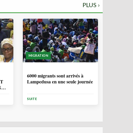
PLUS ›
MIGRATION
2 ANNÉES, 10 MOIS
6000 migrants sont arrivés à
NT
Lampedusa en une seule journée
N
ION
SUITE