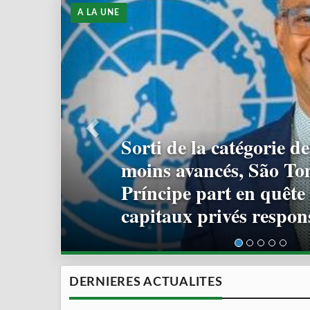
A LA UNE
32e édition de la camp
nationale de reboiseme
millions de plants visé
DERNIERES ACTUALITES