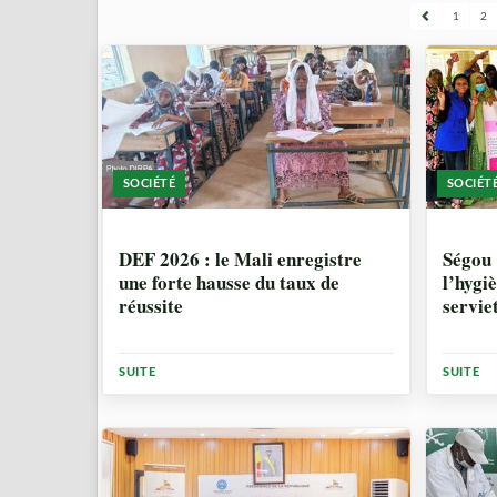
1
2
SOCIÉTÉ
SOCIÉT
1 MOIS, 2 SEMAINES
1 MO
DEF 2026 : le Mali enregistre
Ségou 
une forte hausse du taux de
l’hygi
réussite
serviet
SUITE
SUITE