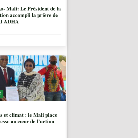
IS, 1 SEMAINE
- Mali: Le Président de la
tion accompli la prière de
 Al ADHA
É
IS
s et climat : le Mali place
nesse au cœur de l’action