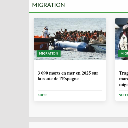
MIGRATION
MIGRATION
MIG
7 MOIS
1 
3 090 morts en mer en 2025 sur
Trag
la route de l’Espagne
maro
migr
Cana
SUITE
SUIT