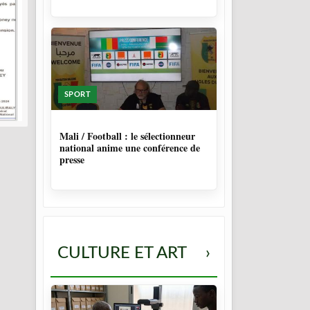
SPORT
9 MOIS, 4 SEMAINES
Mali / Football : le sélectionneur
national anime une conférence de
presse
CULTURE ET ART
›