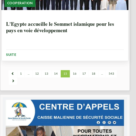
COOPERATION
1 ANNÉE, 7 MOIS
L'Egypte accueille le Sommet islamique pour les
pays en voie développement
SUITE
1
...
12
13
14
15
16
17
18
...
543