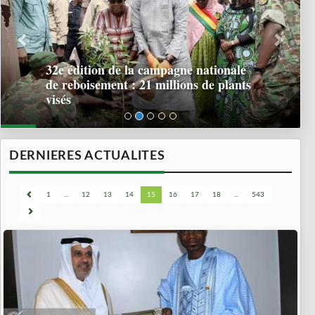
32e édition de la campagne nationale
de reboisement : 21 millions de plants
visés
DERNIERES ACTUALITES
1
...
12
13
14
15
16
17
18
...
543