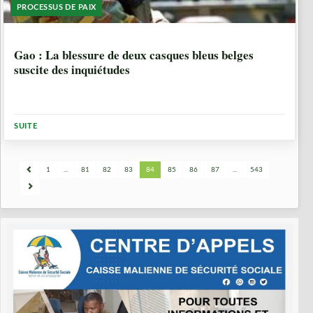
PROCESSUS DE PAIX
6 ANNÉES, 7 MOIS
Gao : La blessure de deux casques bleus belges
suscite des inquiétudes
SUITE
1
...
81
82
83
84
85
86
87
...
543