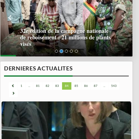
32e édition de la campagne nationale
de reboisement : 21 millions de plants
visés
DERNIERES ACTUALITES
1
...
81
82
83
84
85
86
87
...
543