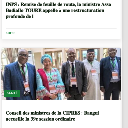
𝐈𝐍𝐏𝐒 : 𝐑𝐞𝐦𝐢𝐬𝐞 𝐝𝐞 𝐟𝐞𝐮𝐢𝐥𝐥𝐞 𝐝𝐞 𝐫𝐨𝐮𝐭𝐞, 𝐥𝐚 𝐦𝐢𝐧𝐢𝐬𝐭𝐫𝐞 𝐀𝐬𝐬𝐚
𝐁𝐚𝐝𝐢𝐚𝐥𝐥𝐨 𝐓𝐎𝐔𝐑𝐄 𝐚𝐩𝐩𝐞𝐥𝐥𝐞 à 𝐮𝐧𝐞 𝐫𝐞𝐬𝐭𝐫𝐮𝐜𝐭𝐮𝐫𝐚𝐭𝐢𝐨𝐧
𝐩𝐫𝐨𝐟𝐨𝐧𝐝𝐞 𝐝𝐞 𝐥
SUITE
SANTÉ
7 MOIS
𝐂𝐨𝐧𝐬𝐞𝐢𝐥 𝐝𝐞𝐬 𝐦𝐢𝐧𝐢𝐬𝐭𝐫𝐞𝐬 𝐝𝐞 𝐥𝐚 𝐂𝐈𝐏𝐑𝐄𝐒 : 𝐁𝐚𝐧𝐠𝐮𝐢
𝐚𝐜𝐜𝐮𝐞𝐢𝐥𝐥𝐞 𝐥𝐚 𝟑𝟗𝐞 𝐬𝐞𝐬𝐬𝐢𝐨𝐧 𝐨𝐫𝐝𝐢𝐧𝐚𝐢𝐫𝐞