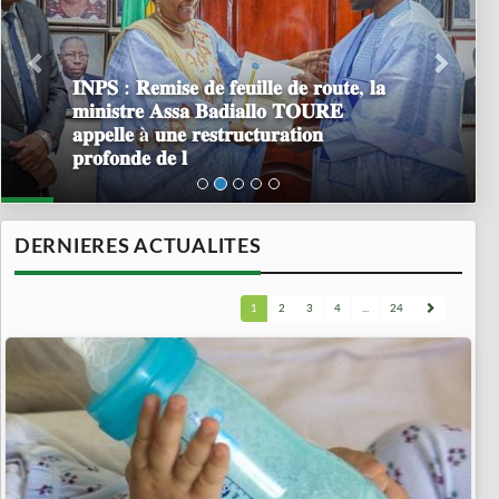
𝐈𝐍𝐏𝐒 : 𝐑𝐞𝐦𝐢𝐬𝐞 𝐝𝐞 𝐟𝐞𝐮𝐢𝐥𝐥𝐞 𝐝𝐞 𝐫𝐨𝐮𝐭𝐞, 𝐥𝐚
𝐦𝐢𝐧𝐢𝐬𝐭𝐫𝐞 𝐀𝐬𝐬𝐚 𝐁𝐚𝐝𝐢𝐚𝐥𝐥𝐨 𝐓𝐎𝐔𝐑𝐄
𝐚𝐩𝐩𝐞𝐥𝐥𝐞 à 𝐮𝐧𝐞 𝐫𝐞𝐬𝐭𝐫𝐮𝐜𝐭𝐮𝐫𝐚𝐭𝐢𝐨𝐧
𝐩𝐫𝐨𝐟𝐨𝐧𝐝𝐞 𝐝𝐞 𝐥
DERNIERES ACTUALITES
1
2
3
4
...
24