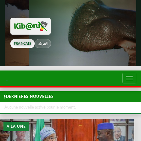
FRANÇAIS
العربيّة
Touch
de
navig
DERNIERES NOUVELLES
Aucune nouvelle active pour le moment.
A LA UNE