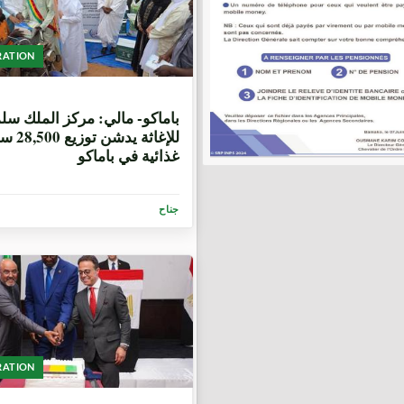
RATION
5 أشهر، 1 اسبوع.
باماكو- مالي: مركز الملك سل
للإغاثة يدشن توز
غذائية في باماكو
جناح
RATION