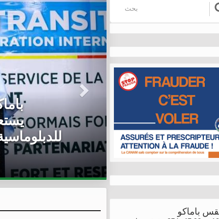
مالي/ 
يستقب