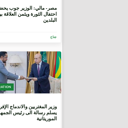
1 سنة
مصر- مالي: الوزير جوب يحض
احتفال الثورة ويثمن العلاقة ب
البلدين
جناح
RATION
1 سنة، 7 أشهر
وزير المغتربين والاندماج الإف
يسلم رسالة الى رئيس الجمهو
الموريتانية