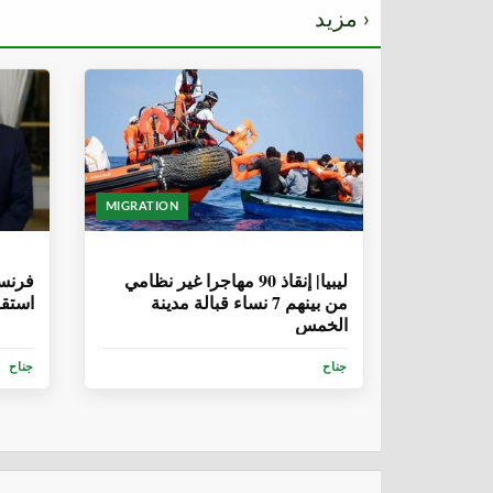
مزيد ›
MIGRATION
6 سنوات، 9 أشهر
6 سنوات، 9 
ليبيا| إنقاذ 90 مهاجرا غير نظامي
فرنسا
من بينهم 7 نساء قبالة مدينة
استقبال 194 مها
الخمس
جناح
جناح