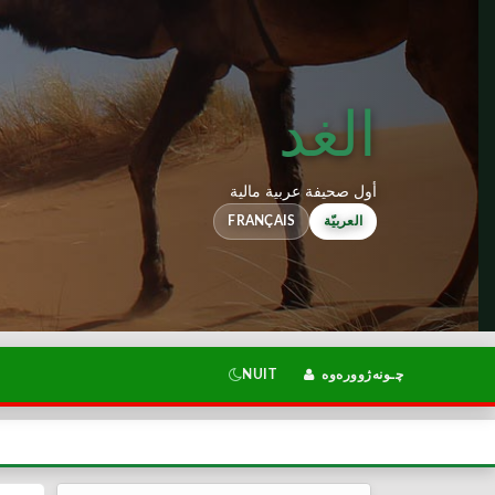
الغد
أول صحيفة عربية مالية
العربيّة
FRANÇAIS
چـونەژوورەوە
NUIT