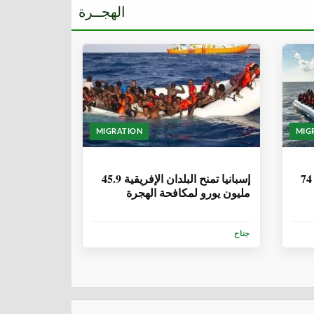
الهجــرة
MIGRATION
MIG
6 سنوات، 1 شهر
موريتانيا| انتشال 57 جثة وإنقاذ 74
إسبانيا تمنح البلدان الإفريقية 45.9
مليون يورو لمكافحة الهجرة
جناح