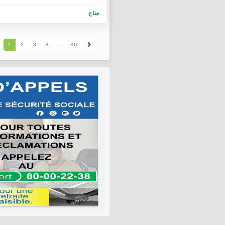
جناح
1
2
3
4
...
40