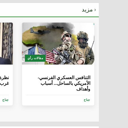
مزيد ›
مقالات رأي
6 سنوات، 8 أشهر
6 سنوات، 5 
التنافس العسكري الفرنسي-
نظرة 
الأمريكي بالساحل... أسباب
غرب أ
وأهداف
جناح
جناح