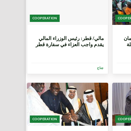
COOPERATION
COOPE
3 أسابيع، 3 أيام
مان
مالي/ قطر: رئيس الوزراء المالي
يع 28,500 سلة
يقدم واجب العزاء في سفارة قطر
جناح
COOPERATION
COOPE