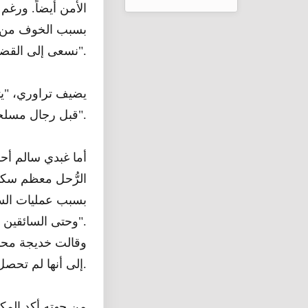
الأمن أيضاً. ورغم
بسبب الخوف من الم
نسعى إلى القضاء على ذلك المخاوف".
يضيف تراوري، "يت
قبل رجال مسلحين، يقومون بسرقة السيارات والسائقين والركاب بل وأحياناً يقتلون الأشخاص".
أما غبدي سالم أحد
الرُّحل معظم سكا
بسبب عمليات الس
وحتى السائقين يترددون في نقل البضائع من غرب تين بكتو و موريتانيا المجاورة".
إلى أنها لم تحصل في السنوات السابقة على أي معونات غذائية من الحكومة.
من جهته أكد المكت