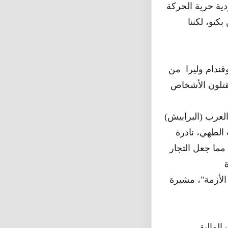
دية حرية الحركة
كتو، لكننا
قندام وليرا من
العرب (البرابيش)
الطهي، نادرة
ما جعل التجار
وقالت خديجة محمد، وهي ربة منزل في بوادي تين بكتو: "لقد تضررنا بشدة من الأزمة"، مشيرة
المالية