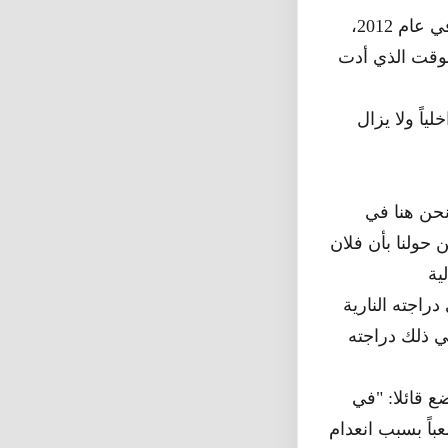
ومنذ اندلاع الصراع بين الحكومة المالية والحركات المتمردة المطالبة للاستقلال في عام 2012،
لوقت الذي أدت
في حين أن بعض اللاجئين قد بدؤوا في العودة إلى ديارهم وصاروا شبه نازحين داخلياً ولا يزال
نحن هنا في
 حولنا بأن فلان
ويشير عثمان إلى حالة وقعت لقريب له الذي خرج متسوقا إلى مدينة قندام على دراجته النارية
 قائلا: "في
و صعباً بسبب انعدام