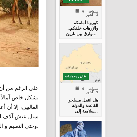
6 سنوات،
3 أشهر
كورونا أمامكم
والإرهاب خلفكم..
الطوارق بين نارين
في الصحراء
تقارير وحوارات
على الرغم من أن 
6 سنوات،
9 أشهر
بشكل خاص آمالاً ك
هل انتقل مسلحو
القاعدة والدولة
الماليين، إلا أن 
الإسلامية إلى
بوركينا فاسو؟
سبل عيش آلاف الر
وحتى التعليم و الصحة.