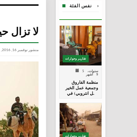
›
نفس الفئة
لا تزال ح
منشور نوفمبر 16, 2016, 4:49 م
تقارير وحوارات
5 سنوات،
9 أشهر
منظمة الفاروق
وجمعية عمل الخير
(فيل انتروبي) في
لقاء تلفيزوني
تقارير وحوارات