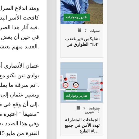
كافحت الأسر البد
تقارير وحوارات
فيه آثار هذا الصراع واستمرار انعدام الأمن إلى جعل تدبير المعيشة أكثر صعوبة.
7 سنوات
نتفليكس تثير غضب
الطوارق في "L4"
العديد منهم يعيشون مع هؤلاء الأسر البدوية نظرا لعدم وجود أي نظام يعتني بهم.
عثمان الأنصاري أح
بوادي تين بكتو مع
تم سرقة ما يملك أو علان تم اغتياله ولا نرى أي مساعدة من قبل الحكومة المالية".
تقارير وحوارات
إلى أن وقع في طريقه على قطاع الطرق الذين قاموا بتصدير كل ما يملك بما في ذلك دراجته.
7 سنوات،
2 شهرين
مضيفا " اعتبره محظوظا لأنهم تركوه حيا"
وفي هذا الصدد يص
‬أنحاء‭ ‬القارة
السمراء