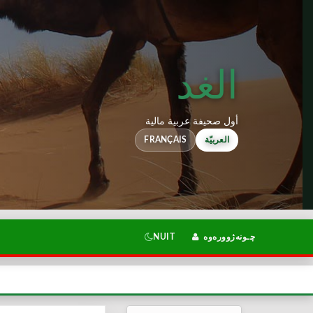
الغد
أول صحيفة عربية مالية
العربيّة
FRANÇAIS
چـونەژوورەوە
NUIT