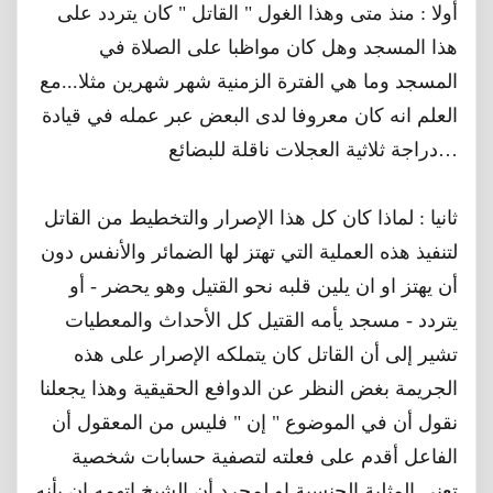
أولا : منذ متى وهذا الغول " القاتل " كان يتردد على
هذا المسجد وهل كان مواظبا على الصلاة في
المسجد وما هي الفترة الزمنية شهر شهرين مثلا...مع
العلم انه كان معروفا لدى البعض عبر عمله في قيادة
دراجة ثلاثية العجلات ناقلة للبضائع…
ثانيا : لماذا كان كل هذا الإصرار والتخطيط من القاتل
لتنفيذ هذه العملية التي تهتز لها الضمائر والأنفس دون
أن يهتز او ان يلين قلبه نحو القتيل وهو يحضر - أو
يتردد - مسجد يأمه القتيل كل الأحداث والمعطيات
تشير إلى أن القاتل كان يتملكه الإصرار على هذه
الجريمة بغض النظر عن الدوافع الحقيقية وهذا يجعلنا
نقول أن في الموضوع " إن " فليس من المعقول أن
الفاعل أقدم على فعلته لتصفية حسابات شخصية
تعني المثلية الجنسية او لمجرد أن الشيخ اتهمه ان بأنه