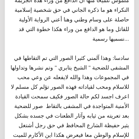
ملموس تلميحا منها أن الدافع من وراء هذه الجريمة
النكراء هو ما ذكره الجاني في حق شخصية إسلامية
حاصلة على وسام وطني وهنا أعني الرواية الأولية
للقاتل وما هو الدافع من وراء هكذا خطوة التي قد
نسميها رسمية...
سادسا: وهذا آلمني كثيرا الصور التي تم التقاطها في
المشفى للضحية " الشيخ يتابري " وتم نشرها وتداولها
في المجموعات وهذا والله لايفعله عن وعي محب
للاسلام ومحب لقياداته فهذه الصور تؤلم كل مسلم لا
اعرف اجسد لكم حالة الصور فكيف سمحت القيادة
الأمنية المتواجدة في المشفى بالتقاط صور للضحية
بعد تعريته من ثيابه وآثار الطعنات في جسده بشكل
يثير حفيظة الشارع المحافظ في حق رجل أشتغل
للإسلام والوطن معا فيعرض هكذا اين الأكارم للميت