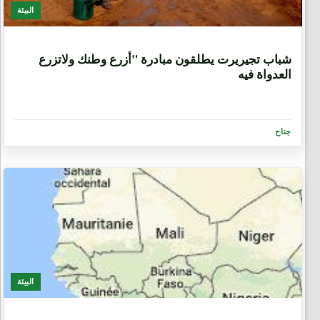
البيئة
9 سنوات، 7 أشهر
شباب تجيريرت يطلقون مبادرة "أزرع وطنك ولاتزرع
العدواة فيه
جناح
البيئة
9 سنوات، 8 أشهر