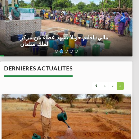
مالي: اقليم جويلا يشهد عطاء من مركز
الملك سلمان
DERNIERES ACTUALITES
1
2
3