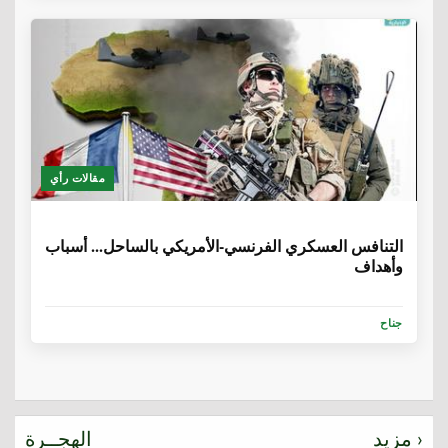
مقالات رأي
6 سنوات، 8 أشهر
التنافس العسكري الفرنسي-الأمريكي بالساحل... أسباب
وأهداف
جناح
مزيد ›
الهجــرة