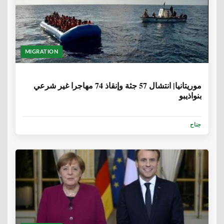
MIGRATION
6 سنوات، 8 أشهر
موريتانيا| انتشال 57 جثة وإنقاذ 74 مهاجرا غير شرعي
بنواذيبو
جناح