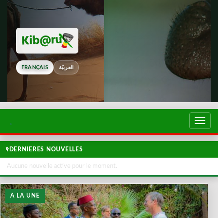
FRANÇAIS
العربيّة
Touch
de
navig
DERNIERES NOUVELLES
Aucune nouvelle active pour le moment.
A LA UNE