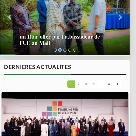
un Iftar offer par l'a,bassadeur de
l'UE au Mali
DERNIERES ACTUALITES
1
2
3
4
...
6