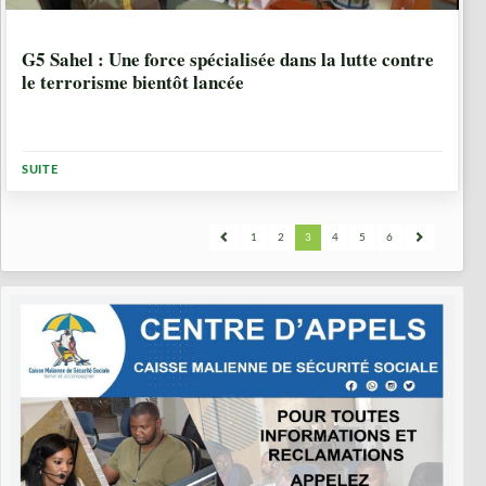
10 ANNÉES, 5 MOIS
G5 Sahel : Une force spécialisée dans la lutte contre
le terrorisme bientôt lancée
SUITE
1
2
3
4
5
6