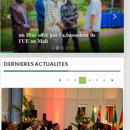
un Iftar offer par l'a,bassadeur de
l'UE au Mali
DERNIERES ACTUALITES
1
2
3
4
5
6