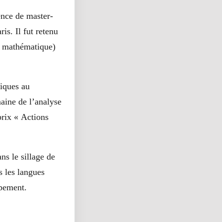
nce de master-
is. Il fut retenu
n mathématique)
iques au
ine de l’analyse
prix « Actions
ns le sillage de
s les langues
ppement.