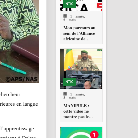
NTIC
1 année,
6 mois
Mon parcours au
sein de l’Alliance
africaine de
vérification des
faits (AFCA)
NTIC
 chercheur
1 année,
8 mois
rieures en langue
MANIPULE :
cette vidéo ne
montre pas le
Président de la
transition du Mali,
 l’apprentissage
le Général