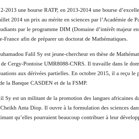
012-2013 une bourse RATP, en 2013-2014 une bourse d’excelle
uillet 2014 un prix au mérite en sciences par l’Académie de Par
étudiants par le programme DIM (Domaine d’intérêt majeur e
de-France afin de préparer un doctorat de Mathématiques.
hamadou Falil Sy est jeune-chercheur en thèse de Mathémat
de Cergy-Pontoise UMR8088-CNRS. Il travaille dans le doma
quations aux dérivées partielles. En octobre 2015, il a reçu le 
» de la Banque CASDEN et de la FSMP.
Sy est un militant de la promotion des langues africaines da
 Cheikh Anta Diop. Il ouvre à la formulation des sciences dan
stimant qu’elles pourraient beaucoup contribuer à leur dévelo