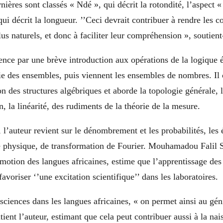
rnières sont classés « Ndé », qui décrit la rotondité, l’aspect 
qui décrit la longueur. ’’Ceci devrait contribuer à rendre les c
s naturels, et donc à faciliter leur compréhension », soutient-
ce par une brève introduction aux opérations de la logique é
orie des ensembles, puis viennent les ensembles de nombres. I
on des structures algébriques et aborde la topologie générale, l
n, la linéarité, des rudiments de la théorie de la mesure.
 l’auteur revient sur le dénombrement et les probabilités, les
de physique, de transformation de Fourier. Mouhamadou Falil S
omotion des langues africaines, estime que l’apprentissage des
avoriser ‘’une excitation scientifique’’ dans les laboratoires.
sciences dans les langues africaines, « on permet ainsi au gén
tient l’auteur, estimant que cela peut contribuer aussi à la na