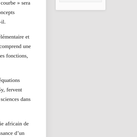
Goundam au Mali
« courbe » sera
oncepts
il.
lémentaire et
l comprend une
es fonctions,
 équations
y, fervent
 sciences dans
ie africain de
issance d’un