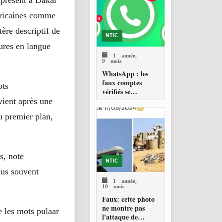
 présent à Dakar
d’Armée Assimi
Goïta, tenir un
africaines comme
discours en russe
tère descriptif de
NTIC
ures en langue
1 année,
9 mois
WhatsApp : les
faux comptes
pts
vérifiés se
multiplient, voici
vient après une
comment les
u premier plan,
reconnaître et vous
protéger
s, note
NTIC
lus souvent
1 année,
10 mois
Faux: cette photo
ne montre pas
e les mots pulaar
l'attaque de