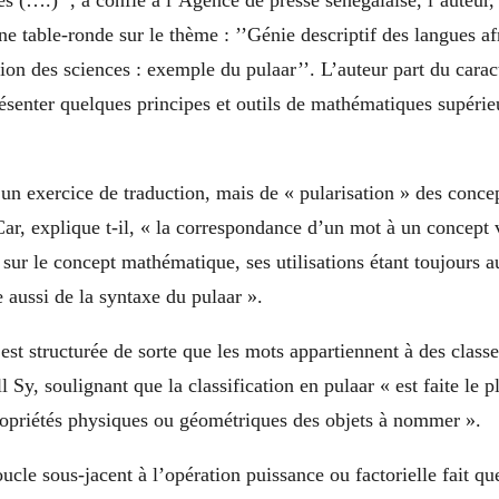
 (….)’’, a confié à l’Agence de presse sénégalaise, l’auteur,
ne table-ronde sur le thème : ’’Génie descriptif des langues 
tion des sciences : exemple du pulaar’’. L’auteur part du carac
ésenter quelques principes et outils de mathématiques supérie
d’un exercice de traduction, mais de « pularisation » des conce
r, explique t-il, « la correspondance d’un mot à un concept 
sur le concept mathématique, ses utilisations étant toujours a
 aussi de la syntaxe du pulaar ».
est structurée de sorte que les mots appartiennent à des classe
y, soulignant que la classification en pulaar « est faite le p
propriétés physiques ou géométriques des objets à nommer ».
oucle sous-jacent à l’opération puissance ou factorielle fait qu