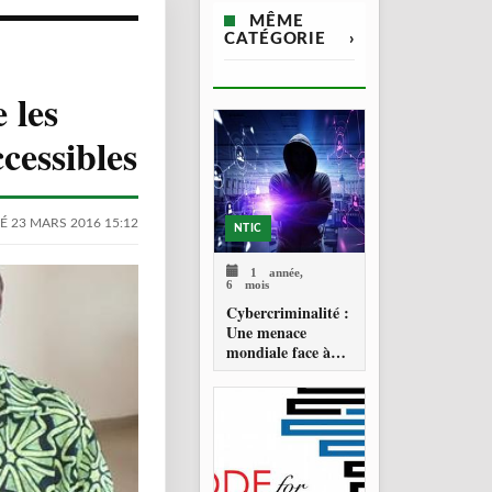
MÊME
CATÉGORIE
›
 les
cessibles
É 23 MARS 2016 15:12
NTIC
1 année,
6 mois
Cybercriminalité :
Une menace
mondiale face à
une riposte
historique de
l’ONU