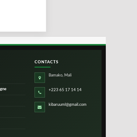
CONTACTS
Bamako, Mali
igne
+223 65 17 14 14
kibaruuml@gmail.com