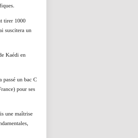
fiques.
t tirer 1000
i suscitera un
de Kaédi en
 a passé un bac C
France) pour ses
is une maîtrise
ndamentales,