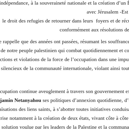
l’indépendance, à la souveraineté nationale et la création d’un 
avec Jérusalem -Est
le droit des refugies de retourner dans leurs foyers et de réc
conformément aux résolutions d
rappelle que des années ont passées, résumant les souffrances
s de notre peuple palestinien qui combat quotidiennement et c
ctions et violations de la force de l’occupation dans une impun
 silencieux de la communauté internationale, violant ainsi tout
ccupation continue aveuglement à travers son gouvernement ex
jamin Netanyahou
ses politiques d’annexion quotidienne, d’
aïsations des liens saints, à s’abotter toutes initiatives condui
crise notamment à la création de deux états, vivant côte à côte 
 solution voulue par les leaders de la Palestine et la communa