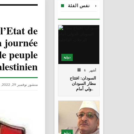
نفس الفئة
›
’Etat de
a journée
 le peuple
دولية
lestinien
6 أشهر
السودان: افتتاح
مطار السودان
منشور نوفمبر 29, 2022, 6:19 م
الدولي أمام
الرحلات الداخلية
دولية