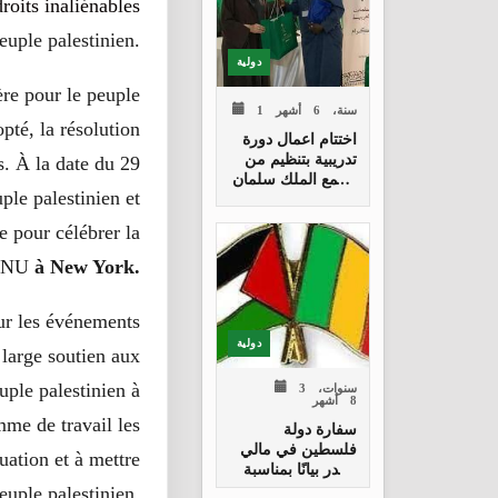
roits inaliénables
euple palestinien.
دولية
ère pour le peuple
1 سنة، 6 أشهر
pté, la résolution
اختتام اعمال دورة
تدريبية بتنظيم من
s. À la date du 29
مجمع الملك سلمان
للغة العربية
ple palestinien et
e pour célébrer la
’ONU
à New York.
sur les événements
دولية
large soutien aux
3 سنوات،
uple palestinien à
8 أشهر
mme de travail les
سفارة دولة
فلسطين في مالي
uation et à mettre
تصدر بيانًا بمناسبة
اليوم العالمي
euple palestinien.