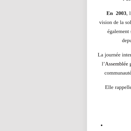
En 2003
, 
vision de la so
également s
depu
La journée inte
l’
Assemblée g
communauté i
Elle rappell