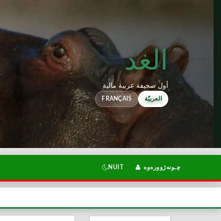
الغد
أول صحيفة عربية مالية
FRANÇAIS
العربيّة
NUIT
چـونەژوورەوە