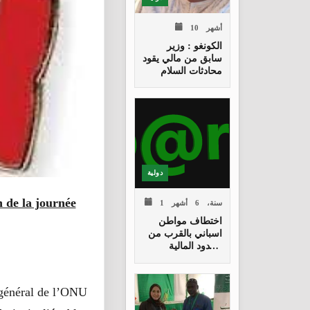
10 أشهر
الكونغو : وزير
سابق من مالي يقود
محادثات السلام
دولية
 de la journée
1 سنة، 6 أشهر
اختطاف مواطن
اسباني بالقرب من
الحدود المالية
الجزائرية
 général de l’ONU