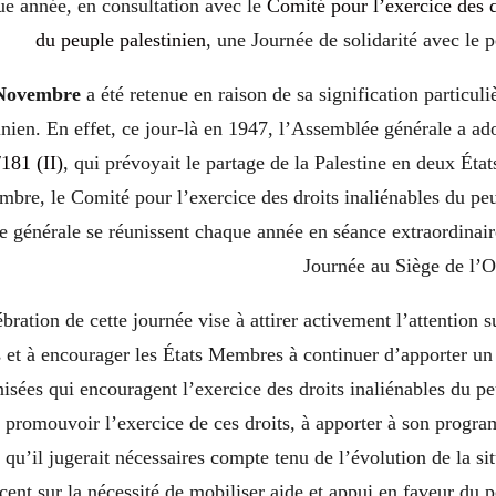
ue année, en consultation avec le
Comité pour l’exercice des d
du peuple palestinien
, une Journée de solidarité avec le p
 Novembre
a été retenue en raison de sa signification particuli
inien. En effet, ce jour-là en 1947, l’Assemblée générale a ado
181 (II)
, qui prévoyait le partage de la Palestine en deux État
mbre, le Comité pour l’exercice des droits inaliénables du peu
e générale se réunissent chaque année en séance extraordinair
Journée au Siège de l
bration de cette journée vise à attirer activement l’attention 
et à encourager les États Membres à continuer d’apporter un 
nisées qui encouragent l’exercice des droits inaliénables du pe
 promouvoir l’exercice de ces droits, à apporter à son progra
u’il jugerait nécessaires compte tenu de l’évolution de la sit
ccent sur la nécessité de mobiliser aide et appui en faveur du p