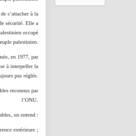
للتضامن مع الشعب
الفلسطيني
de s’attacher à la
e sécurité. Elle a
 palestinien occupé
euple palestinien.
amée, en 1977, par
se à interpeller la
ujours pas réglée.
ables reconnus par
l’ONU.
ables, on entend :
rence extérieure ;