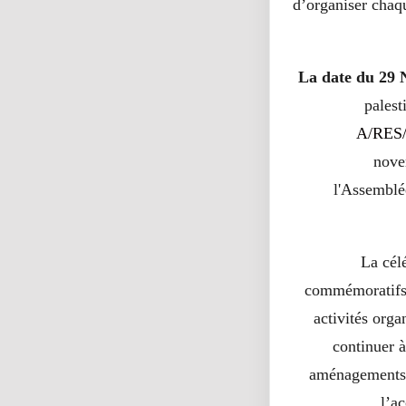
d’organiser chaq
La date du 29
palest
A/RES/
nove
l'Assemblé
La célé
commémoratifs 
activités orga
continuer à
aménagements q
l’a