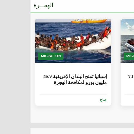
الهجــرة
MIGRATION
MIG
6 سنوات، 1 شهر
موريتانيا| انتشال 57 جثة وإنقاذ 74
إسبانيا تمنح البلدان الإفريقية 45.9
مليون يورو لمكافحة الهجرة
جناح