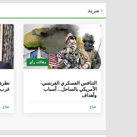
مزيد ›
مقالات رأي
6 سنوات، 8 أشهر
6 سنوات، 5 
التنافس العسكري الفرنسي-
نظرة 
الأمريكي بالساحل... أسباب
غرب أ
وأهداف
جناح
جناح