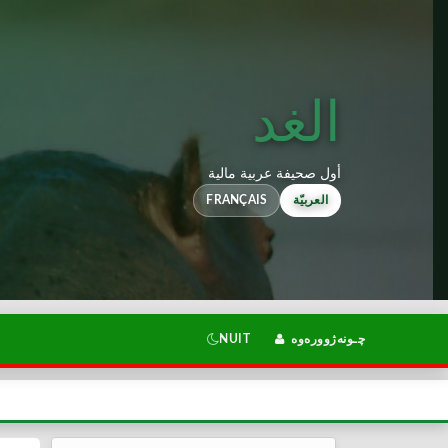
الغد
أول صحيفة عربية مالية
العربيّة
FRANÇAIS
چـونەژوورەوە
NUIT