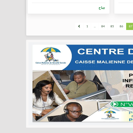
جناح
1
...
84
85
86
87