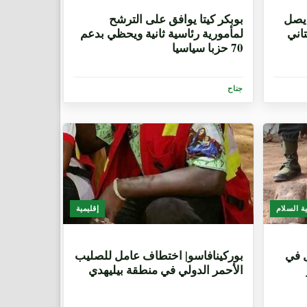
8 سنوات، 3 أشهر
 يصل
بوبكر كيتا يوافق على الترشح
تاني
لمأمورية رئاسية ثانية ويحظي بدعم
70 حزبا سياسيا
جناح
ة السلام
إقليمية
8 سنوات، 3 أشهر
ة 5 أطفال في
بوركينافاسو| اختطاف عامل للصليب
الأحمر الدولي في منطقة بيليهدي