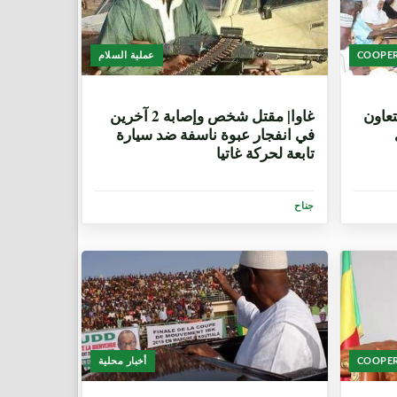
COOPE
عملية السلام
8 سنوات، 2 شهرين
تعاون
غاوا| مقتل شخص وإصابة 2 آخرين
في انفجار عبوة ناسفة ضد سيارة
تابعة لحركة غاتيا
جناح
COOPE
أخبار محلية