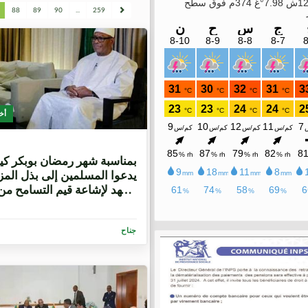
88
89
90
...
259
أخ
8 سنوات، 2 شهرين
بمناسبة شهر رمضان بوبكر كيت
يدعوا المسلمين إلى بذل المز
الجهد لإشاعة قيم التسامح من
عودة السلام
جناح