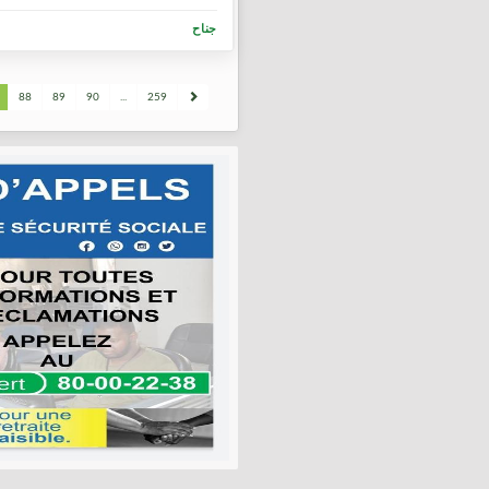
جناح
88
89
90
...
259