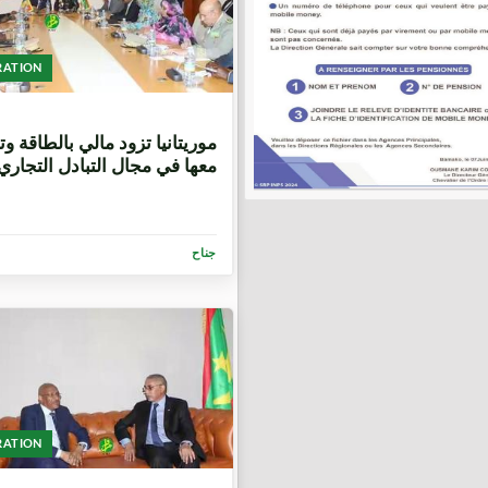
RATION
8 سنوات، 3 أشهر
موريتانيا تزود مالي بالطاقة وت
معها في مجال التبادل التجاري
جناح
RATION