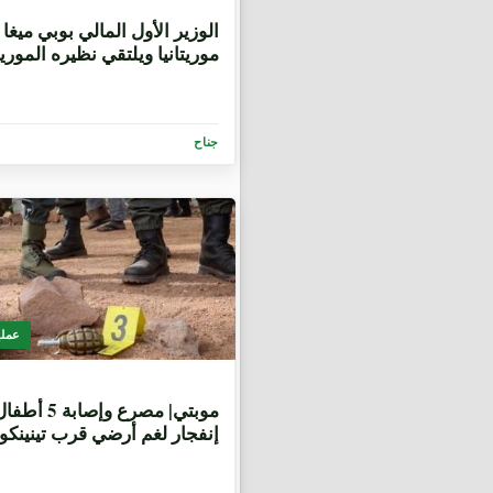
8 سنوات، 3 أشهر
الوزير الأول المالي بوبي ميغا
موريتانيا ويلتقي نظيره الموري
جناح
عملي
8 سنوات، 3 أشهر
موبتي| مصرع وإصاب
إنفجار لغم أرضي قرب تينينكو