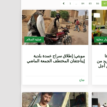
1
...
84
85
86
87
بار محلية
عملية السلام
8 سنوات، 2 شهرين
ا
موبتي| إطلاق سراح عمدة بلدية
يد من
إيناجتفان المختطف الجمعة الماضي
 أجل
جناح