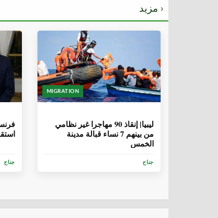
مزيد ›
MIGRATION
6 سنوات، 9 أشهر
6 سنوات، 9 
ليبيا| إنقاذ 90 مهاجرا غير نظامي
فرنسا
من بينهم 7 نساء قبالة مدينة
استقبال 194 مها
الخمس
جناح
جناح