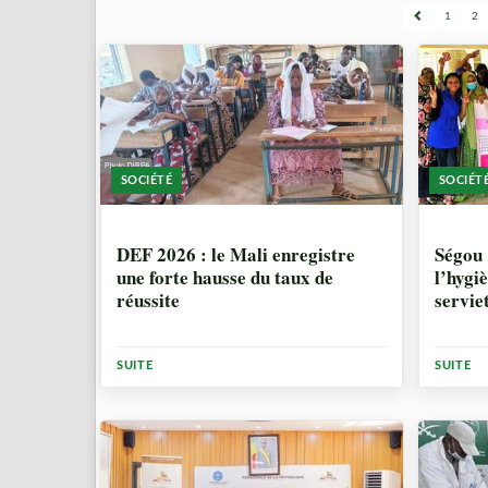
1
2
SOCIÉTÉ
SOCIÉT
1 MOIS, 2 SEMAINES
1 MO
DEF 2026 : le Mali enregistre
Ségou 
une forte hausse du taux de
l’hygi
réussite
serviet
SUITE
SUITE