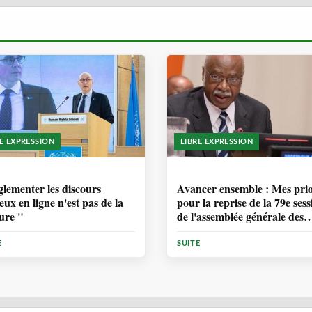
RE EXPRESSION
LIBRE EXPRESSION
ANNÉE, 6 MOIS
1 ANNÉE, 6 MOIS
lementer les discours
Avancer ensemble : Mes prio
eux en ligne n'est pas de la
pour la reprise de la 79e sess
ure "
de l'assemblée générale des
Nations Unies
E
SUITE