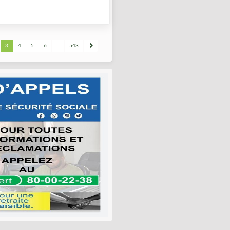
3
4
5
6
...
543