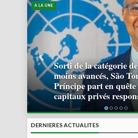
A LA UNE
32e édition de la camp
nationale de reboiseme
millions de plants visé
DERNIERES ACTUALITES