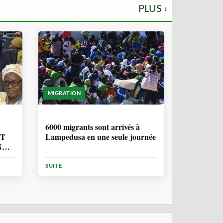
PLUS ›
MIGRATION
2 ANNÉES, 10 MOIS
6000 migrants sont arrivés à
NT
Lampedusa en une seule journée
N
ION
SUITE