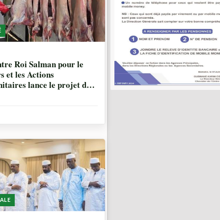
É
IS, 1 SEMAINE
tre Roi Salman pour le
s et les Actions
taires lance le projet de
bution de sacrifices au Mali
’année 2026.
ALE