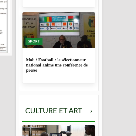
SPORT
9 MOIS, 4 SEMAINES
Mali / Football : le sélectionneur
national anime une conférence de
presse
CULTURE ET ART
›