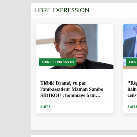
LIBRE EXPRESSION
LIBRE EXPRESSION
LIB
11 MOIS, 3 SEMAINES
1 
Tiébilé Dramé, vu par
"Règ
l'ambassadeur Maman Sambo
hain
SIDIKOU : hommage à un
cens
Homme d'Etat - et une source
d'inspiration
SUITE
SUIT