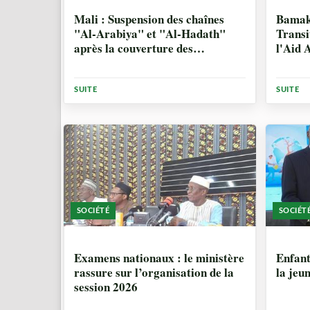
2 MOIS, 1 SEMAINE
2 MO
Mali : Suspension des chaînes
Bamako
"Al-Arabiya" et "Al-Hadath"
Transi
après la couverture des
l'Aid
événements de Kidal
SUITE
SUITE
SOCIÉTÉ
SOCIÉT
2 MOIS, 2 SEMAINES
4 MO
Examens nationaux : le ministère
Enfant
rassure sur l’organisation de la
la jeu
session 2026