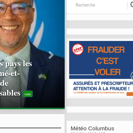
agne
nt : 21
s
suite