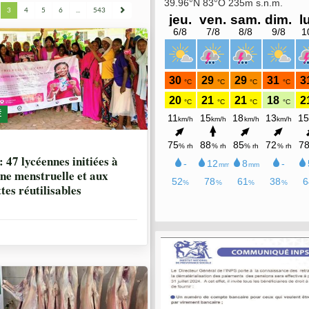
3
4
5
6
...
543
É
IS, 4 SEMAINES
: 47 lycéennes initiées à
ène menstruelle et aux
tes réutilisables