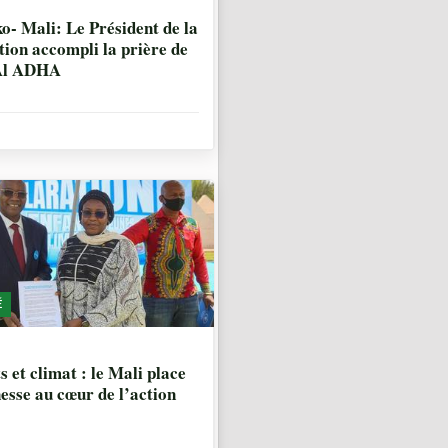
IS, 1 SEMAINE
- Mali: Le Président de la
tion accompli la prière de
 Al ADHA
É
IS
s et climat : le Mali place
nesse au cœur de l’action