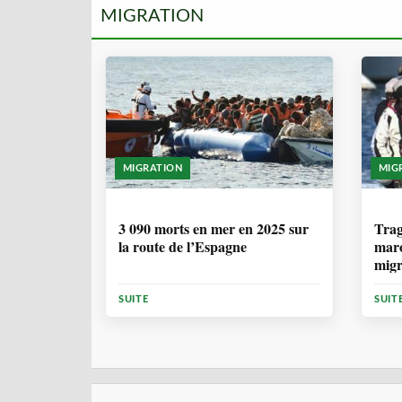
MIGRATION
MIGRATION
MIG
7 MOIS
1 
3 090 morts en mer en 2025 sur
Trag
la route de l’Espagne
maro
migr
Cana
SUITE
SUIT