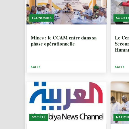
ÉCONOMIES
SOCIÉT
2 MOIS
2 MO
Mines : le CCAM entre dans sa
Le Cen
phase opérationnelle
Secour
Humani
distri
pour l
SUITE
SUITE
SOCIÉTÉ
NATION