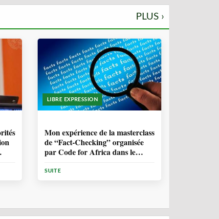
PLUS ›
LIBRE EXPRESSION
1 ANNÉE, 10 MOIS
rités
Mon expérience de la masterclass
ion
de “Fact-Checking” organisée
par Code for Africa dans le
cadre de la lutte contre la
désinformation en Afrique
SUITE