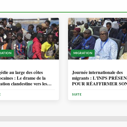
RATION
MIGRATION
ANNÉE, 7 MOIS
1 ANNÉE, 7 MOIS
édie au large des côtes
Journée internationale des
caines : Le drame de la
migrants : L'INPS PRÉSE
ation clandestine vers les
POUR RÉAFFIRMER SO
ries
ENGAGEMENT EN
MATIÈRE DE PROTECT
E
SUITE
DES PERSONNES