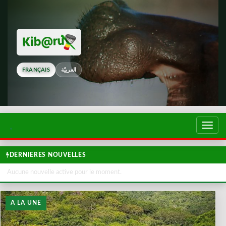
FRANÇAIS
العربيّة
Touch
de
navig
DERNIERES NOUVELLES
Aucune nouvelle active pour le moment.
A LA UNE