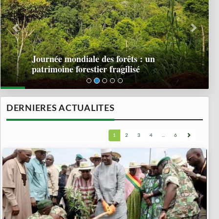
Journée mondiale des forêts : un
patrimoine forestier fragilisé
DERNIERES ACTUALITES
1
2
3
4
...
6