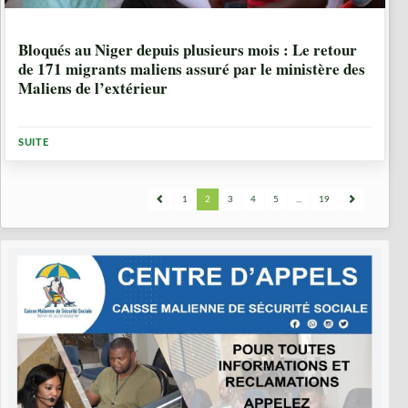
5 ANNÉES, 5 MOIS
Bloqués au Niger depuis plusieurs mois : Le retour
de 171 migrants maliens assuré par le ministère des
Maliens de l’extérieur
SUITE
1
2
3
4
5
...
19