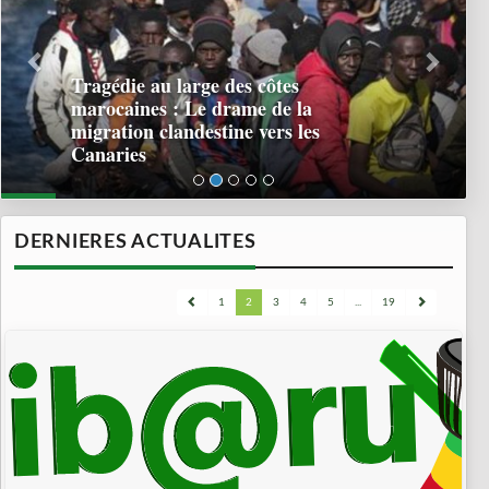
Tragédie au large des côtes
marocaines : Le drame de la
migration clandestine vers les
Canaries
DERNIERES ACTUALITES
1
2
3
4
5
...
19