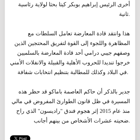
أخرى الرئيس إبراهيم بوبكر كيتا بحثا لولاية رئاسية
ثانية.
هذا ﻭﺍﻧﺘﻘﺪ ﻗﺎﺩﺓ ﺍﻟﻤﻌﺎﺭﺿﺔ ﺗﻌﺎﻣﻞ ﺍﻟﺴﻠﻄﺎﺕ ﻣﻊ
ﺍﻟﻤﻈﺎﻫﺮﺓ ﻭﺍﻟﻠﺠﻮﺀ ﺇﻟﻰ ﺍﻟﻘﻮﺓ ﻟﺘﻔﺮﻳﻖ ﺍﻟﻤﺤﺘﺠﻴﻦ الذين
وصفهم جيبي درامي أحد قادة المعارضة بالسلميين
خرجوا تنديدا للحروب الأهلية والقبيلة والانفلات الأمني
في البلاد وكذلك للمطالبة بتنظيم انتخابات شفافة.
جدير بالذكر أن حاكم العاصمة باماكو قد حظر هذه
المسيرة في ظل قانون الطوارئ المفروض في مالي
منذ عام 2015 إثر هجوم فندق "راديسون" الذي راح
ضحيته عشرات الأشخاص من بينهم أجانب.