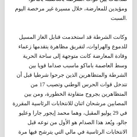
ومؤيدين للمعارضة، خلال مسيرة غير مرخصة اليوم
السبت.
وكانت الشرطة قد ﺍﺳﺘﺨﺪﻣﺖ ﻗﻨﺎﺑﻞ ﺍﻟﻐﺎﺯ ﺍﻟﻤﺴﻴﻞ
ﻟﻠﺪﻣﻮﻉ ﻭﺍﻟﻬﺮﺍﻭﺍﺕ، ﻟﺘﻔﺮﻳﻖ ﻣﻈﺎﻫﺮﺓ ﻳﺘﻘﺪﻣﻬﺎ ﺯﻋﻤﺎﺀ
ﻭﻗﺎﺩﺓ ﺍﻟﻤﻌﺎﺭﺿﺔ ﻛﺎﻧﺖ ﻣﺘﻮﺟﻬﺔ ﺇﻟﻰ ﺳﺎﺣﺔ ﺍﻟﺤﺮﻳﺔ
وسط ﺍﻟﻌﺎﺻﻤﺔ ﺑﺎﻣﺎﻛﻮ ماسبب صداما قويا بين
الشرطة والمتظاهرين الذين جرحوا شرطيا قبل أن
تتدخل قوات الحرس الوطني وتصيب 17 من
المتظاهرين بجروح متفاوتة الخطورة، ومن بين
المصابين مرشحان اثنان للانتخابات الرئاسية المقررة
في 29 يوليو المقبل، وهما محمد إيجور جارا وعليو
جالو، ويُعد هذا الصدام هو الأول من نوعه قبل
الانتخابات الرئاسية في مالي التي يترشح فيها مرة