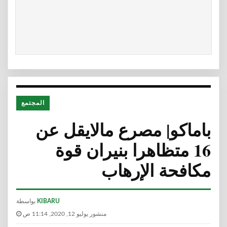
المجتمع
باماكو| مصرع مالايقل عن
16 متظاهرا بنيران قوة
مكافحة الإرهاب
KIBARU
بواسطة
منشور يوليو 12, 2020, 11:14 ص