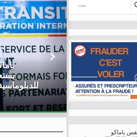
مالي/ 
يستقب