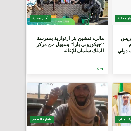
بار محلية
أخبار محلية
6 أشهر، 2 أسبوعين
دريس
​مالي: تدشين بئر ارتوازية بمدرسة
م
"جيكوروني بارا" بتمويل من مركز
 دولي
الملك سلمان للإغاثة
جناح
ية الجانب
عملية السلام