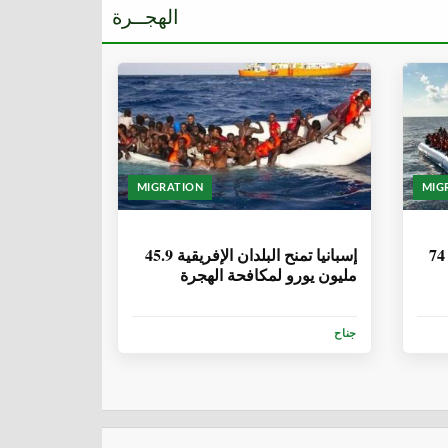
الهجــرة
MIGRATION
MIG
6 سنوات، 1 شهر
موريتانيا| انتشال 57 جثة وإنقاذ 74
إسبانيا تمنح البلدان الإفريقية 45.9
مليون يورو لمكافحة الهجرة
جناح