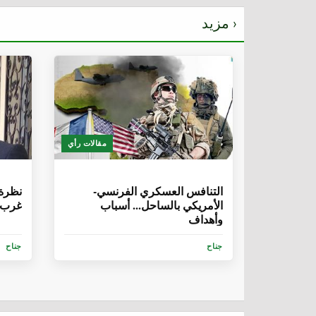
مزيد ›
مقالات رأي
6 سنوات، 8 أشهر
6 سنوات، 5 
التنافس العسكري الفرنسي-
نظرة 
الأمريكي بالساحل... أسباب
غرب أ
وأهداف
جناح
جناح