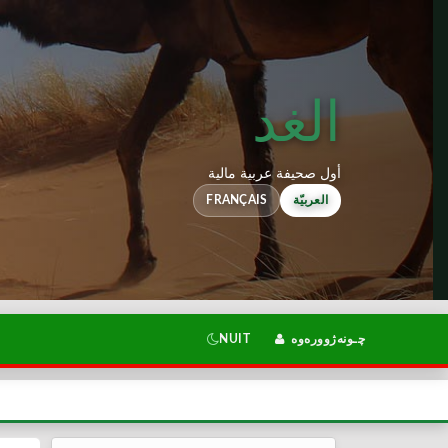
الغد
أول صحيفة عربية مالية
العربيّة
FRANÇAIS
چـونەژوورەوە
NUIT