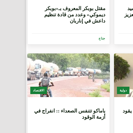
10 أشهر
يد
مقتل بوبكر المعروف بـ«بوبكر
زيز
ديموكي» وعدد من قادة تنظيم
داعش في إناربان
جناح
دولية
الاقتصاد
10 أشهر
يقود
باماكو تتنفس الصعداء :: انفراج في
أزمة الوقود