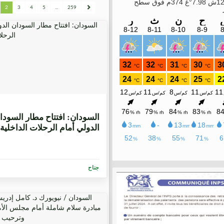
2
3
4
5
...
259
6 أشهر
السودان: افتتاح مطار السودا
الدولي أمام الرحلات الداخلية
جناح