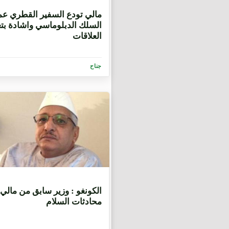
10 أشهر
مالي تودع السفير القطري عم
السلك الدبلوماسي واشادة بتع
العلاقات
جناح
10 أشهر
الكونغو : وزير سابق من مالي 
محادثات السلام