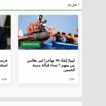
مزيد ›
MIGRATION
6 سنوات، 9 أشهر
6 سنوات، 9 
ليبيا| إنقاذ 90 مهاجرا غير نظامي
فرنسا
من بينهم 7 نساء قبالة مدينة
استقبال 194 مها
الخمس
جناح
جناح