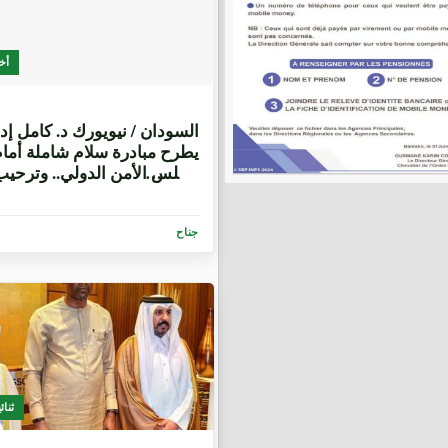
أخ
6 أشهر، 3 أسابيع
السودان / نيويورك د. كامل إ
يطرح مبادرة سلام شاملة أما
مجلس الأمن الدولي.. وترحيب
واسع
جناح
ثنائ