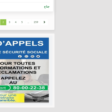
جناح
2
3
4
5
...
259