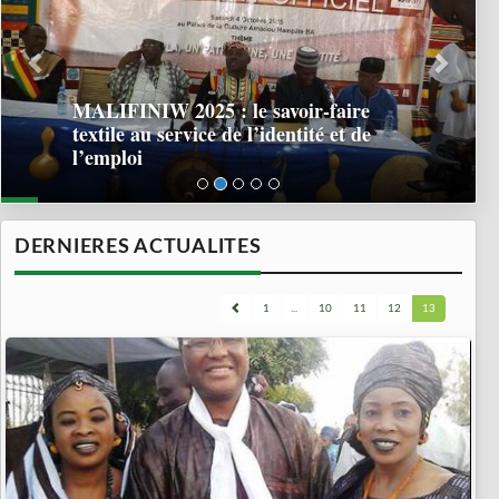
MALIFINIW 2025 : le savoir-faire
textile au service de l’identité et de
l’emploi
DERNIERES ACTUALITES
1
...
10
11
12
13