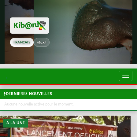
FRANÇAIS
العربيّة
Touch
de
navig
DERNIERES NOUVELLES
Aucune nouvelle active pour le moment.
A LA UNE