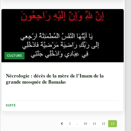
CULTURE
10 ANNÉES, 8 MOIS
Nécrologie : décès de la mère de l’Imam de la
grande mosquée de Bamako
SUITE
1
...
10
11
12
13