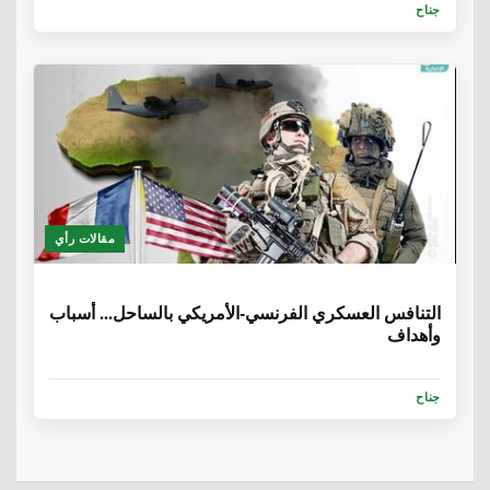
جناح
مقالات رأي
6 سنوات، 8 أشهر
التنافس العسكري الفرنسي-الأمريكي بالساحل... أسباب
وأهداف
جناح