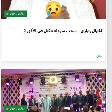
تقارير وحوارات
7 سنوات، 6 أشهر
2 اغتيال يتبارى... سحب سوداء تتكتل في الأفق
جناح
تقارير وحوارات