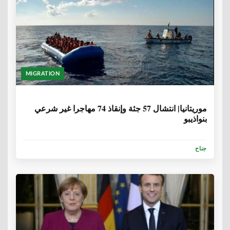
MIGRATION
6 سنوات، 8 أشهر
موريتانيا| انتشال 57 جثة وإنقاذ 74 مهاجرا غير شرعي
بنواذيبو
جناح