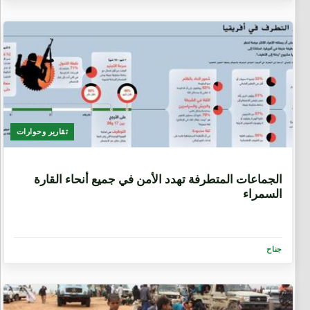
تقارير وحوارات
7 سنوات، 2 شهرين
الجماعات‭ ‬المتطرفة‭ ‬تهدد‭ ‬الأمن‭ ‬في‭ ‬جميع‭ ‬أنحاء‭ ‬القارة
السمراء
جناح