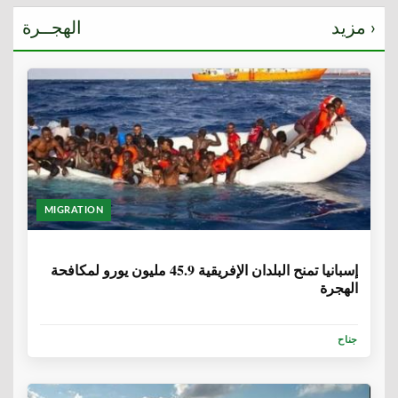
مزيد ›
الهجــرة
MIGRATION
6 سنوات، 1 شهر
إسبانيا تمنح البلدان الإفريقية 45.9 مليون يورو لمكافحة
الهجرة
جناح