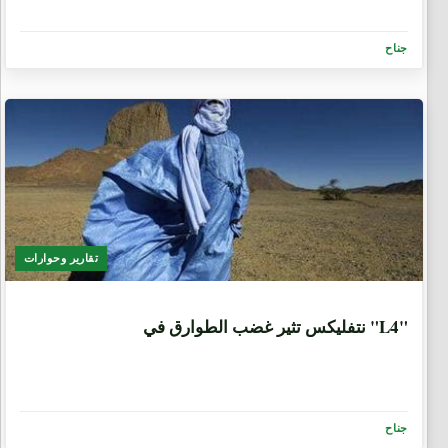
جناح
تقارير وحوارات
7 سنوات
نتفليكس تثير غضب الطوارق في "L4"
جناح