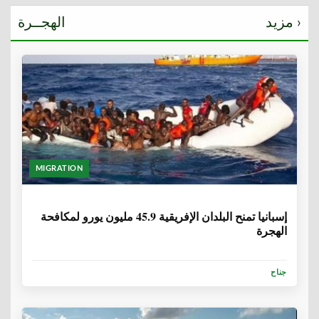
مزيد ›
الهجــرة
MIGRATION
6 سنوات، 1 شهر
إسبانيا تمنح البلدان الإفريقية 45.9 مليون يورو لمكافحة
الهجرة
جناح