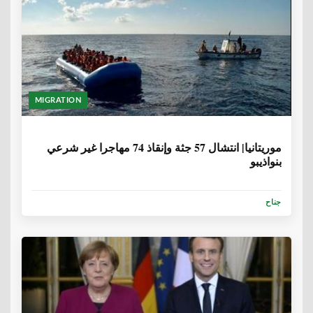
MIGRATION
6 سنوات، 8 أشهر
موريتانيا| انتشال 57 جثة وإنقاذ 74 مهاجرا غير شرعي
بنواذيبو
جناح