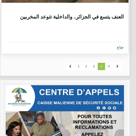
9 سنوات، 7 أشهر
العنف يتسع في الجزائر.. والداخلية تتوعد المخربين
جناح
1
2
3
4
5