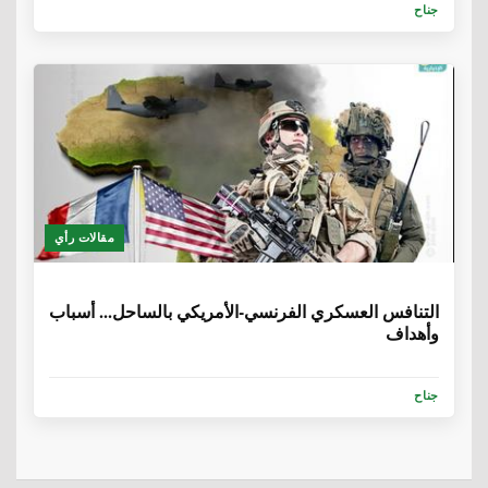
جناح
مقالات رأي
6 سنوات، 8 أشهر
التنافس العسكري الفرنسي-الأمريكي بالساحل... أسباب
وأهداف
جناح