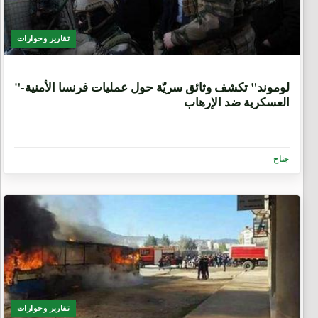
تقارير وحوارات
9 سنوات، 7 أشهر
"لوموند" تكشف وثائق سريّة حول عمليات فرنسا الأمنية-
العسكرية ضد الإرهاب
جناح
تقارير وحوارات