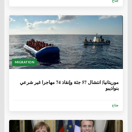
جناح
MIGRATION
6 سنوات، 8 أشهر
موريتانيا| انتشال 57 جثة وإنقاذ 74 مهاجرا غير شرعي
بنواذيبو
جناح