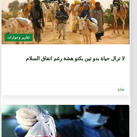
تقارير وحوارات
9 سنوات، 8 أشهر
لا تزال حياة بدو تين بكتو هشة رغم اتفاق السلام
جناح