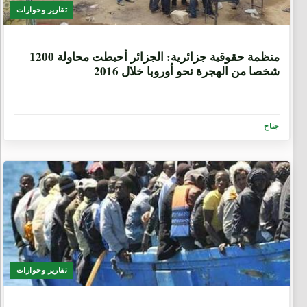
تقارير وحوارات
9 سنوات، 7 أشهر
منظمة حقوقية جزائرية: ﺍﻟﺠﺰﺍﺋﺮ ﺃﺣﺒﻄﺖ ﻣﺤﺎﻭﻟﺔ 1200
ﺷﺨﺼﺎ ﻣﻦ ﺍﻟﻬﺠﺮﺓ ﻧﺤﻮ ﺃﻭﺭﻭﺑﺎ ﺧﻼﻝ 2016
جناح
تقارير وحوارات
9 سنوات، 8 أشهر