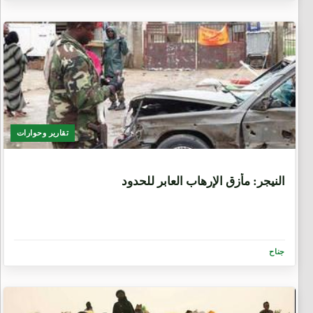
تقارير وحوارات
9 سنوات، 8 أشهر
النيجر: مأزق الإرهاب العابر للحدود
جناح