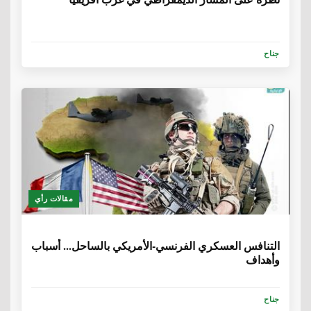
جناح
مقالات رأي
6 سنوات، 8 أشهر
التنافس العسكري الفرنسي-الأمريكي بالساحل... أسباب
وأهداف
جناح