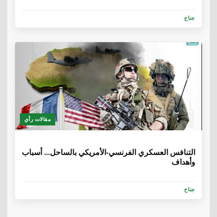
جناح
مقالات رأي
6 سنوات، 8 أشهر
التنافس العسكري الفرنسي-الأمريكي بالساحل... أسباب
وأهداف
جناح