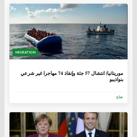
MIGRATION
6 سنوات، 8 أشهر
موريتانيا| انتشال 57 جثة وإنقاذ 74 مهاجرا غير شرعي
بنواذيبو
جناح