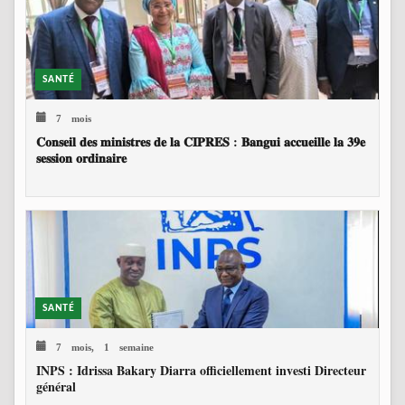
SANTÉ
7 mois
𝐂𝐨𝐧𝐬𝐞𝐢𝐥 𝐝𝐞𝐬 𝐦𝐢𝐧𝐢𝐬𝐭𝐫𝐞𝐬 𝐝𝐞 𝐥𝐚 𝐂𝐈𝐏𝐑𝐄𝐒 : 𝐁𝐚𝐧𝐠𝐮𝐢 𝐚𝐜𝐜𝐮𝐞𝐢𝐥𝐥𝐞 𝐥𝐚 𝟑𝟗𝐞
𝐬𝐞𝐬𝐬𝐢𝐨𝐧 𝐨𝐫𝐝𝐢𝐧𝐚𝐢𝐫𝐞
SANTÉ
7 mois, 1 semaine
INPS : Idrissa Bakary Diarra officiellement investi Directeur
général