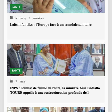
SANTÉ
5 mois, 3 semaines
Laits infantiles : l’Europe face à un scandale sanitaire
SANTÉ
7 mois
𝐈𝐍𝐏𝐒 : 𝐑𝐞𝐦𝐢𝐬𝐞 𝐝𝐞 𝐟𝐞𝐮𝐢𝐥𝐥𝐞 𝐝𝐞 𝐫𝐨𝐮𝐭𝐞, 𝐥𝐚 𝐦𝐢𝐧𝐢𝐬𝐭𝐫𝐞 𝐀𝐬𝐬𝐚 𝐁𝐚𝐝𝐢𝐚𝐥𝐥𝐨
𝐓𝐎𝐔𝐑𝐄 𝐚𝐩𝐩𝐞𝐥𝐥𝐞 à 𝐮𝐧𝐞 𝐫𝐞𝐬𝐭𝐫𝐮𝐜𝐭𝐮𝐫𝐚𝐭𝐢𝐨𝐧 𝐩𝐫𝐨𝐟𝐨𝐧𝐝𝐞 𝐝𝐞 𝐥