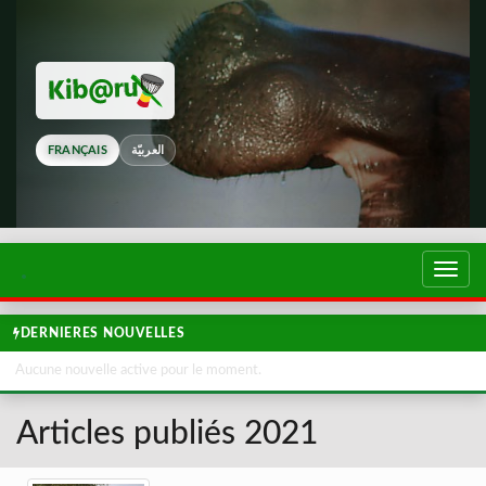
FRANÇAIS
العربيّة
Touch
de
navig
DERNIERES NOUVELLES
Aucune nouvelle active pour le moment.
Articles publiés 2021