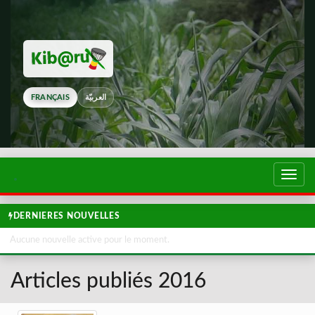
FRANÇAIS
العربيّة
Touch
de
navig
DERNIERES NOUVELLES
Aucune nouvelle active pour le moment.
Articles publiés 2016