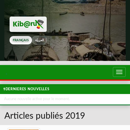
FRANÇAIS
العربيّة
Touch
de
navig
DERNIERES NOUVELLES
Aucune nouvelle active pour le moment.
Articles publiés 2019