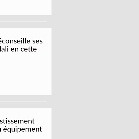
éconseille ses
ali en cette
estissement
on équipement