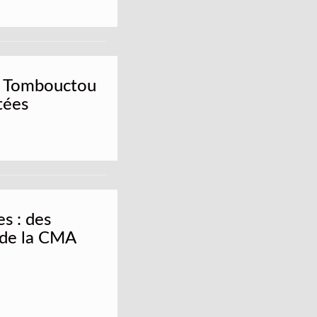
s Tombouctou
tées
s : des
 de la CMA