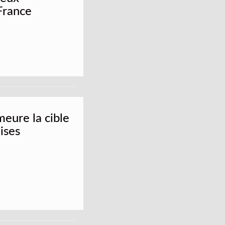
France
meure la cible
aises