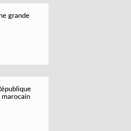
une grande
 République
t marocain