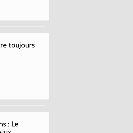
ire toujours
s : Le
deux