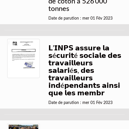
de coton à 526 000
tonnes
Date de parution : mer 01 Fév 2023
𝗟’𝗜𝗡𝗣𝗦 𝗮𝘀𝘀𝘂𝗿𝗲 𝗹𝗮
𝘀é𝗰𝘂𝗿𝗶𝘁é 𝘀𝗼𝗰𝗶𝗮𝗹𝗲 𝗱𝗲𝘀
𝘁𝗿𝗮𝘃𝗮𝗶𝗹𝗹𝗲𝘂𝗿𝘀
𝘀𝗮𝗹𝗮𝗿𝗶é𝘀, 𝗱𝗲𝘀
𝘁𝗿𝗮𝘃𝗮𝗶𝗹𝗹𝗲𝘂𝗿𝘀
𝗶𝗻𝗱é𝗽𝗲𝗻𝗱𝗮𝗻𝘁𝘀 𝗮𝗶𝗻𝘀𝗶
𝗾𝘂𝗲 𝗹𝗲𝘀 𝗺𝗲𝗺𝗯𝗿
Date de parution : mer 01 Fév 2023