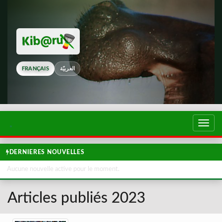
FRANÇAIS
العربيّة
Touch
de
navig
DERNIERES NOUVELLES
Aucune nouvelle active pour le moment.
Articles publiés 2023