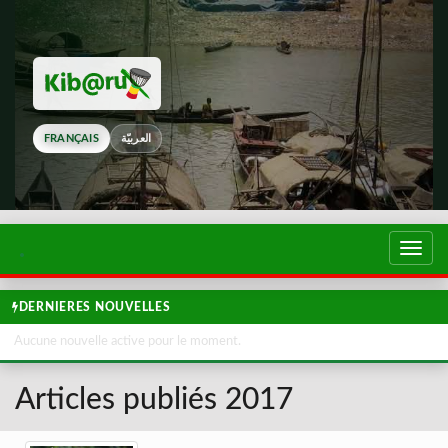
FRANÇAIS
العربيّة
Touch
de
navig
DERNIERES NOUVELLES
Aucune nouvelle active pour le moment.
Articles publiés 2017