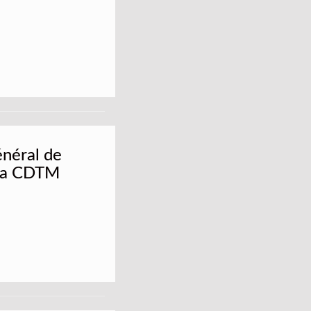
énéral de
 la CDTM