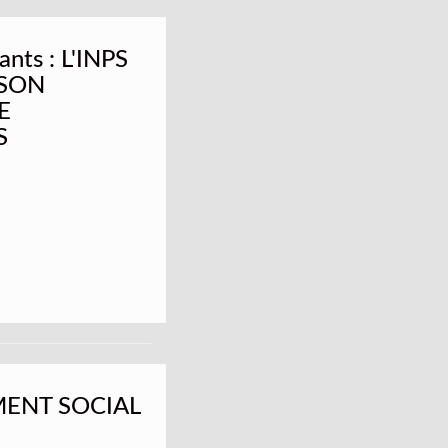
ants : L'INPS
 SON
E
S
MENT SOCIAL