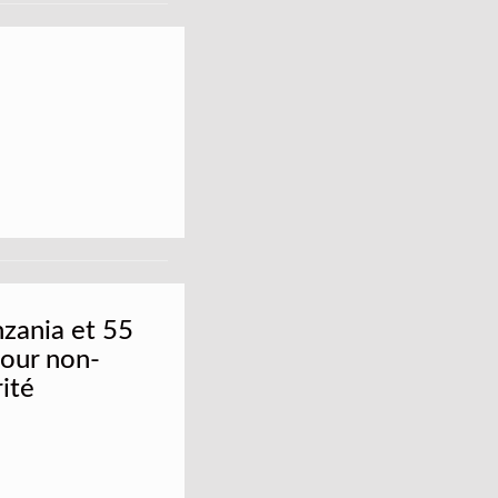
nzania et 55
pour non-
ité