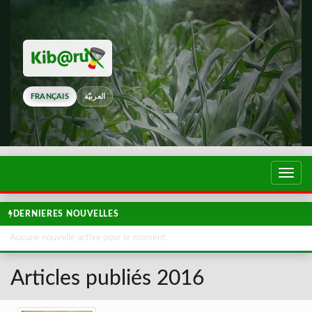
FRANÇAIS
العربيّة
Touch
de
navig
DERNIERES NOUVELLES
Aucune nouvelle active pour le moment.
Articles publiés 2016