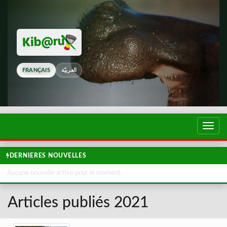
FRANÇAIS
العربيّة
Touch
de
navig
DERNIERES NOUVELLES
Aucune nouvelle active pour le moment.
Articles publiés 2021