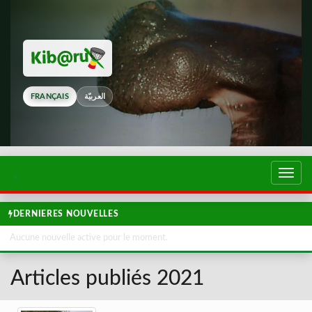
FRANÇAIS
العربيّة
Touch
de
navig
DERNIERES NOUVELLES
Aucune nouvelle active pour le moment.
Articles publiés 2021