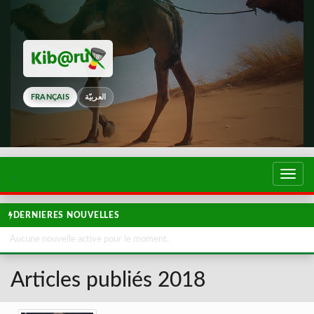
FRANÇAIS
العربيّة
Touch
de
navig
DERNIERES NOUVELLES
Aucune nouvelle active pour le moment.
Articles publiés 2018