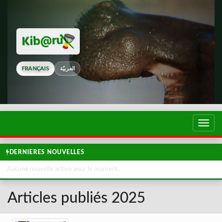
FRANÇAIS
العربيّة
Touch
de
navig
DERNIERES NOUVELLES
Aucune nouvelle active pour le moment.
Articles publiés 2025