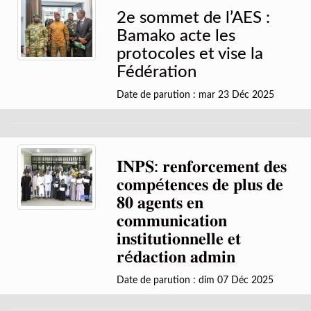
2e sommet de l’AES :
Bamako acte les
protocoles et vise la
Fédération
Date de parution : mar 23 Déc 2025
𝐈𝐍𝐏𝐒: 𝐫𝐞𝐧𝐟𝐨𝐫𝐜𝐞𝐦𝐞𝐧𝐭 𝐝𝐞𝐬
𝐜𝐨𝐦𝐩é𝐭𝐞𝐧𝐜𝐞𝐬 𝐝𝐞 𝐩𝐥𝐮𝐬 𝐝𝐞
𝟖𝟎 𝐚𝐠𝐞𝐧𝐭𝐬 𝐞𝐧
𝐜𝐨𝐦𝐦𝐮𝐧𝐢𝐜𝐚𝐭𝐢𝐨𝐧
𝐢𝐧𝐬𝐭𝐢𝐭𝐮𝐭𝐢𝐨𝐧𝐧𝐞𝐥𝐥𝐞 𝐞𝐭
𝐫é𝐝𝐚𝐜𝐭𝐢𝐨𝐧 𝐚𝐝𝐦𝐢𝐧
Date de parution : dim 07 Déc 2025