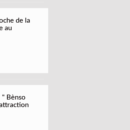
roche de la
e au
 " Bènso
 attraction