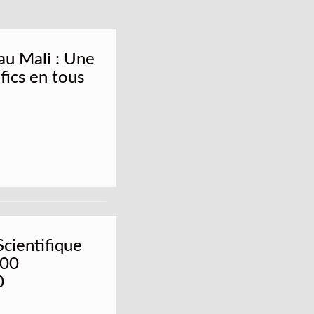
au Mali : Une
fics en tous
Scientifique
200
0