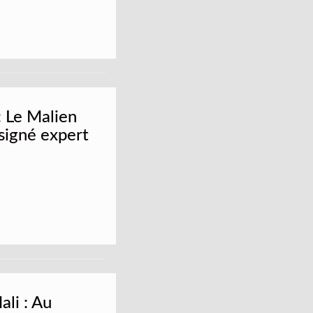
 Le Malien
signé expert
li : Au