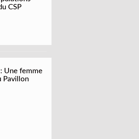
 du CSP
ï : Une femme
 Pavillon