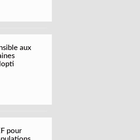
nsible aux
aines
Mopti
EF pour
opulations