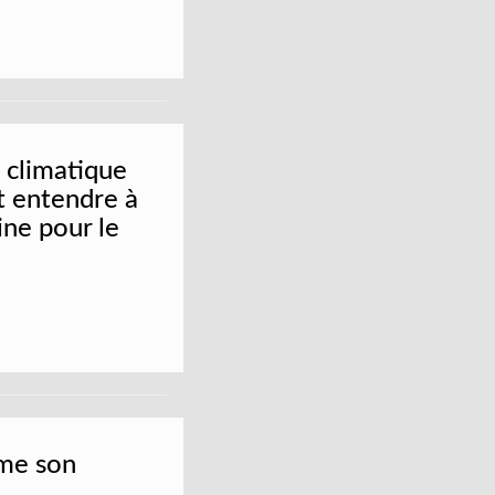
e climatique
it entendre à
ine pour le
rme son