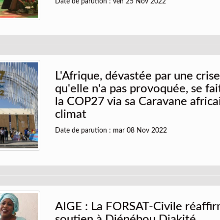
Date de parution : ven 25 Nov 2022
L'Afrique, dévastée par une cris
qu'elle n'a pas provoquée, se fa
la COP27 via sa Caravane africa
climat
Date de parution : mar 08 Nov 2022
AIGE : La FORSAT-Civile réaffi
soutien à Djénébou Diakité