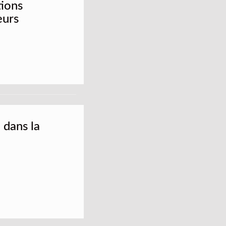
tions
eurs
 dans la