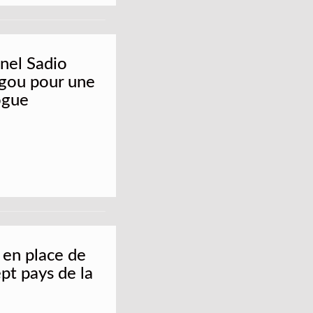
onel Sadio
gou pour une
ogue
 en place de
ept pays de la