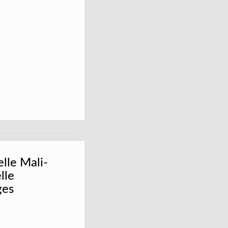
lle Mali-
lle
ges