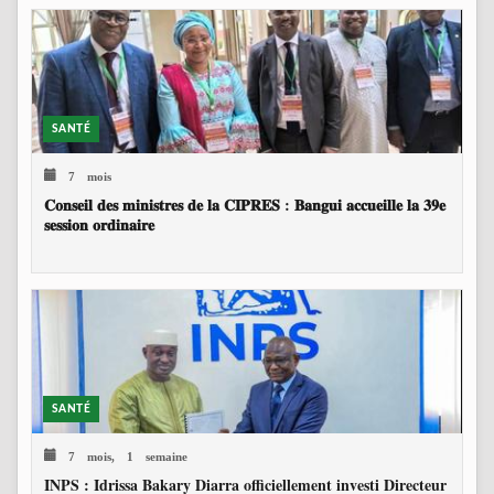
SANTÉ
7 mois
𝐂𝐨𝐧𝐬𝐞𝐢𝐥 𝐝𝐞𝐬 𝐦𝐢𝐧𝐢𝐬𝐭𝐫𝐞𝐬 𝐝𝐞 𝐥𝐚 𝐂𝐈𝐏𝐑𝐄𝐒 : 𝐁𝐚𝐧𝐠𝐮𝐢 𝐚𝐜𝐜𝐮𝐞𝐢𝐥𝐥𝐞 𝐥𝐚 𝟑𝟗𝐞
𝐬𝐞𝐬𝐬𝐢𝐨𝐧 𝐨𝐫𝐝𝐢𝐧𝐚𝐢𝐫𝐞
SANTÉ
7 mois, 1 semaine
INPS : Idrissa Bakary Diarra officiellement investi Directeur