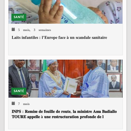
SANTÉ
5 mois, 3 semaines
Laits infantiles : l’Europe face à un scandale sanitaire
SANTÉ
7 mois
𝐈𝐍𝐏𝐒 : 𝐑𝐞𝐦𝐢𝐬𝐞 𝐝𝐞 𝐟𝐞𝐮𝐢𝐥𝐥𝐞 𝐝𝐞 𝐫𝐨𝐮𝐭𝐞, 𝐥𝐚 𝐦𝐢𝐧𝐢𝐬𝐭𝐫𝐞 𝐀𝐬𝐬𝐚 𝐁𝐚𝐝𝐢𝐚𝐥𝐥𝐨
𝐓𝐎𝐔𝐑𝐄 𝐚𝐩𝐩𝐞𝐥𝐥𝐞 à 𝐮𝐧𝐞 𝐫𝐞𝐬𝐭𝐫𝐮𝐜𝐭𝐮𝐫𝐚𝐭𝐢𝐨𝐧 𝐩𝐫𝐨𝐟𝐨𝐧𝐝𝐞 𝐝𝐞 𝐥