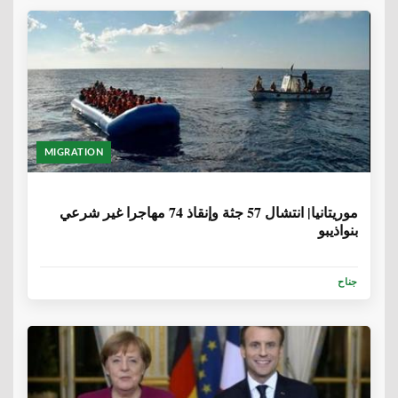
MIGRATION
6 سنوات، 8 أشهر
موريتانيا| انتشال 57 جثة وإنقاذ 74 مهاجرا غير شرعي
بنواذيبو
جناح