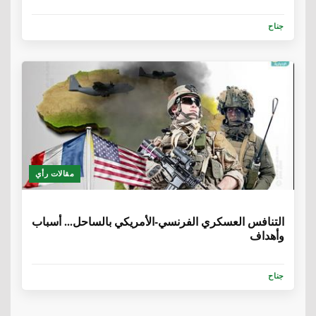
جناح
مقالات رأي
6 سنوات، 8 أشهر
التنافس العسكري الفرنسي-الأمريكي بالساحل... أسباب
وأهداف
جناح