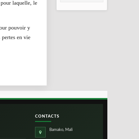
d’urgence pour
 pour laquelle, le
Gao, Mopti et
Ségou
pour pouvoir y
 pertes en vie
CONTACTS
Bamako, Mali