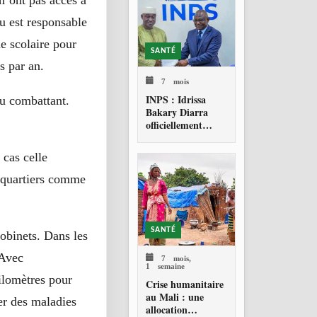
n’ont pas accès à
u est responsable
e scolaire pour
SANTÉ
s par an.
7 mois
INPS : Idrissa
du combattant.
Bakary Diarra
officiellement
investi Directeur
général
 cas celle
s quartiers comme
SANTÉ
robinets. Dans les
 Avec
7 mois,
1 semaine
ilomètres pour
Crise humanitaire
au Mali : une
er des maladies
allocation