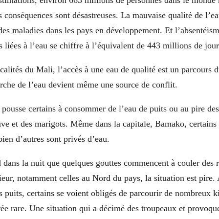
stimations, environ 663 millions de personnes dans le monde 
s conséquences sont désastreuses. La mauvaise qualité de l’ea
des maladies dans les pays en développement. Et l’absentéism
 liées à l’eau se chiffre à l’équivalent de 443 millions de jour
calités du Mali, l’accès à une eau de qualité est un parcours 
rche de l’eau devient même une source de conflit.
 pousse certains à consommer de l’eau de puits ou au pire des
uve et des marigots. Même dans la capitale, Bamako, certain
ien d’autres sont privés d’eau.
rd dans la nuit que quelques gouttes commencent à couler des 
rieur, notamment celles au Nord du pays, la situation est pire.
 puits, certains se voient obligés de parcourir de nombreux k
rée rare. Une situation qui a décimé des troupeaux et provoqu