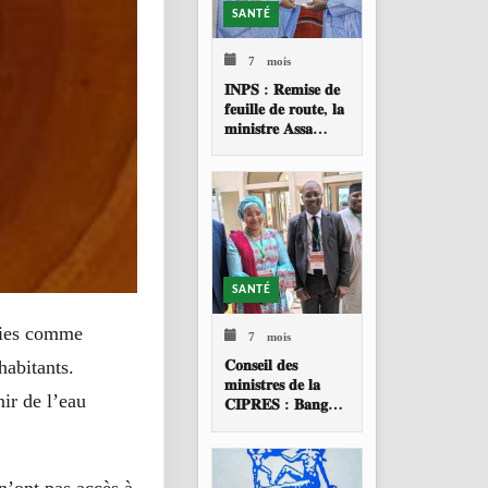
SANTÉ
7 mois
𝐈𝐍𝐏𝐒 : 𝐑𝐞𝐦𝐢𝐬𝐞 𝐝𝐞
𝐟𝐞𝐮𝐢𝐥𝐥𝐞 𝐝𝐞 𝐫𝐨𝐮𝐭𝐞, 𝐥𝐚
𝐦𝐢𝐧𝐢𝐬𝐭𝐫𝐞 𝐀𝐬𝐬𝐚
𝐁𝐚𝐝𝐢𝐚𝐥𝐥𝐨 𝐓𝐎𝐔𝐑𝐄
𝐚𝐩𝐩𝐞𝐥𝐥𝐞 à 𝐮𝐧𝐞
𝐫𝐞𝐬𝐭𝐫𝐮𝐜𝐭𝐮𝐫𝐚𝐭𝐢𝐨𝐧
𝐩𝐫𝐨𝐟𝐨𝐧𝐝𝐞 𝐝𝐞 𝐥
SANTÉ
nies comme
7 mois
𝐂𝐨𝐧𝐬𝐞𝐢𝐥 𝐝𝐞𝐬
habitants.
𝐦𝐢𝐧𝐢𝐬𝐭𝐫𝐞𝐬 𝐝𝐞 𝐥𝐚
ir de l’eau
𝐂𝐈𝐏𝐑𝐄𝐒 : 𝐁𝐚𝐧𝐠𝐮𝐢
𝐚𝐜𝐜𝐮𝐞𝐢𝐥𝐥𝐞 𝐥𝐚 𝟑𝟗𝐞
𝐬𝐞𝐬𝐬𝐢𝐨𝐧 𝐨𝐫𝐝𝐢𝐧𝐚𝐢𝐫𝐞