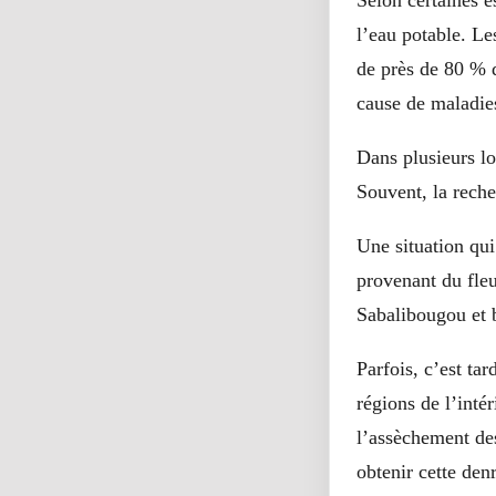
Selon certaines e
l’eau potable. Le
de près de 80 % 
cause de maladies
Dans plusieurs lo
Souvent, la reche
Une situation qui
provenant du fle
Sabalibougou et b
Parfois, c’est ta
régions de l’inté
l’assèchement des
obtenir cette den