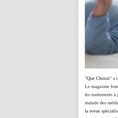
"
Que Choisir
" a 
Le magazine franç
les traitements à 
malade des médic
la revue spéciali