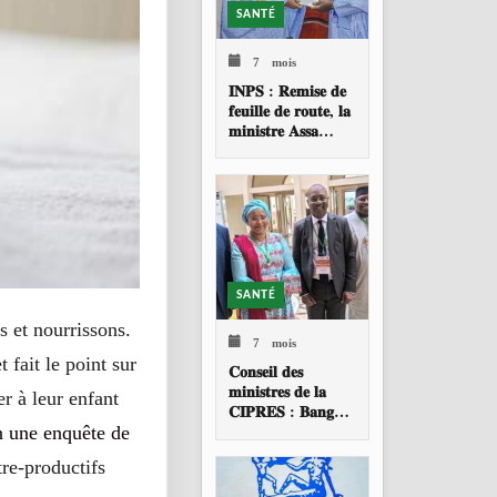
SANTÉ
7 mois
𝐈𝐍𝐏𝐒 : 𝐑𝐞𝐦𝐢𝐬𝐞 𝐝𝐞
𝐟𝐞𝐮𝐢𝐥𝐥𝐞 𝐝𝐞 𝐫𝐨𝐮𝐭𝐞, 𝐥𝐚
𝐦𝐢𝐧𝐢𝐬𝐭𝐫𝐞 𝐀𝐬𝐬𝐚
𝐁𝐚𝐝𝐢𝐚𝐥𝐥𝐨 𝐓𝐎𝐔𝐑𝐄
𝐚𝐩𝐩𝐞𝐥𝐥𝐞 à 𝐮𝐧𝐞
𝐫𝐞𝐬𝐭𝐫𝐮𝐜𝐭𝐮𝐫𝐚𝐭𝐢𝐨𝐧
𝐩𝐫𝐨𝐟𝐨𝐧𝐝𝐞 𝐝𝐞 𝐥
SANTÉ
s et nourrissons.
7 mois
fait le point sur
𝐂𝐨𝐧𝐬𝐞𝐢𝐥 𝐝𝐞𝐬
𝐦𝐢𝐧𝐢𝐬𝐭𝐫𝐞𝐬 𝐝𝐞 𝐥𝐚
er à leur enfant
𝐂𝐈𝐏𝐑𝐄𝐒 : 𝐁𝐚𝐧𝐠𝐮𝐢
𝐚𝐜𝐜𝐮𝐞𝐢𝐥𝐥𝐞 𝐥𝐚 𝟑𝟗𝐞
n une enquête de
𝐬𝐞𝐬𝐬𝐢𝐨𝐧 𝐨𝐫𝐝𝐢𝐧𝐚𝐢𝐫𝐞
tre-productifs