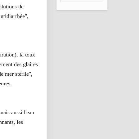
d’urgence pour
olutions de
Gao, Mopti et
Ségou
ntidiarrhée",
ration), la toux
lement des glaires
e mer stérile",
enres.
ais aussi l'eau
nnants, les