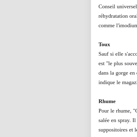
Conseil universel
réhydratation ora
comme l'imodium 
Toux
Sauf si elle s'ac
est "le plus souv
dans la gorge en 
indique le magazi
Rhume
Pour le rhume, "
salée en spray. I
suppositoires et l