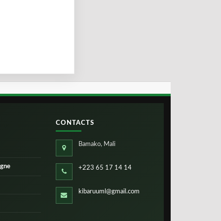
CONTACTS
Bamako, Mali
igne
+223 65 17 14 14
kibaruuml@gmail.com