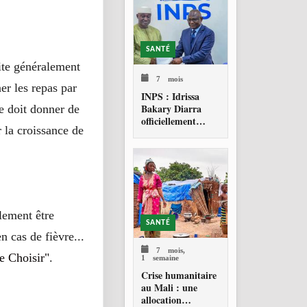
SANTÉ
ite généralement
7 mois
er les repas par
INPS : Idrissa
Bakary Diarra
e doit donner de
officiellement
 la croissance de
investi Directeur
général
lement être
SANTÉ
n cas de fièvre...
7 mois,
e Choisir"
.
1 semaine
Crise humanitaire
au Mali : une
allocation