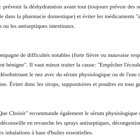
: prévenir la déshydratation avant tout (toujours prévoir des s
le dans la pharmacie domestique) et éviter les médicaments "a
ou les antiseptiques intestinaux.
compagne de difficultés notables (forte fièvre ou mauvaise respi
ent bénigne". Il vaut mieux traiter la cause: "Empêcher l'écou
désobstruant le nez avec du sérum physiologique ou de l'eau d
ne. Éviter donc les sirops, suppositoires et poudres en tous g
Que Choisir" recommande également le sérum physiologique m
l déconseille en revanche les sprays antiseptiques, décongestio
es inhalations à base d'huiles essentielles.