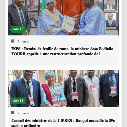
SANTÉ
7 mois
𝐈𝐍𝐏𝐒 : 𝐑𝐞𝐦𝐢𝐬𝐞 𝐝𝐞 𝐟𝐞𝐮𝐢𝐥𝐥𝐞 𝐝𝐞 𝐫𝐨𝐮𝐭𝐞, 𝐥𝐚 𝐦𝐢𝐧𝐢𝐬𝐭𝐫𝐞 𝐀𝐬𝐬𝐚 𝐁𝐚𝐝𝐢𝐚𝐥𝐥𝐨
𝐓𝐎𝐔𝐑𝐄 𝐚𝐩𝐩𝐞𝐥𝐥𝐞 à 𝐮𝐧𝐞 𝐫𝐞𝐬𝐭𝐫𝐮𝐜𝐭𝐮𝐫𝐚𝐭𝐢𝐨𝐧 𝐩𝐫𝐨𝐟𝐨𝐧𝐝𝐞 𝐝𝐞 𝐥
SANTÉ
7 mois
𝐂𝐨𝐧𝐬𝐞𝐢𝐥 𝐝𝐞𝐬 𝐦𝐢𝐧𝐢𝐬𝐭𝐫𝐞𝐬 𝐝𝐞 𝐥𝐚 𝐂𝐈𝐏𝐑𝐄𝐒 : 𝐁𝐚𝐧𝐠𝐮𝐢 𝐚𝐜𝐜𝐮𝐞𝐢𝐥𝐥𝐞 𝐥𝐚 𝟑𝟗𝐞
𝐬𝐞𝐬𝐬𝐢𝐨𝐧 𝐨𝐫𝐝𝐢𝐧𝐚𝐢𝐫𝐞