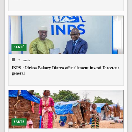
SANTÉ
7 mois
INPS : Idrissa Bakary Diarra officiellement investi Directeur
général
SANTÉ