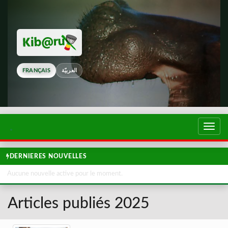
FRANÇAIS
العربيّة
Touch
de
navig
DERNIERES NOUVELLES
Aucune nouvelle active pour le moment.
Articles publiés 2025