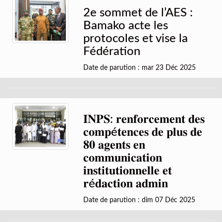
2e sommet de l’AES :
Bamako acte les
protocoles et vise la
Fédération
Date de parution : mar 23 Déc 2025
𝐈𝐍𝐏𝐒: 𝐫𝐞𝐧𝐟𝐨𝐫𝐜𝐞𝐦𝐞𝐧𝐭 𝐝𝐞𝐬
𝐜𝐨𝐦𝐩é𝐭𝐞𝐧𝐜𝐞𝐬 𝐝𝐞 𝐩𝐥𝐮𝐬 𝐝𝐞
𝟖𝟎 𝐚𝐠𝐞𝐧𝐭𝐬 𝐞𝐧
𝐜𝐨𝐦𝐦𝐮𝐧𝐢𝐜𝐚𝐭𝐢𝐨𝐧
𝐢𝐧𝐬𝐭𝐢𝐭𝐮𝐭𝐢𝐨𝐧𝐧𝐞𝐥𝐥𝐞 𝐞𝐭
𝐫é𝐝𝐚𝐜𝐭𝐢𝐨𝐧 𝐚𝐝𝐦𝐢𝐧
Date de parution : dim 07 Déc 2025