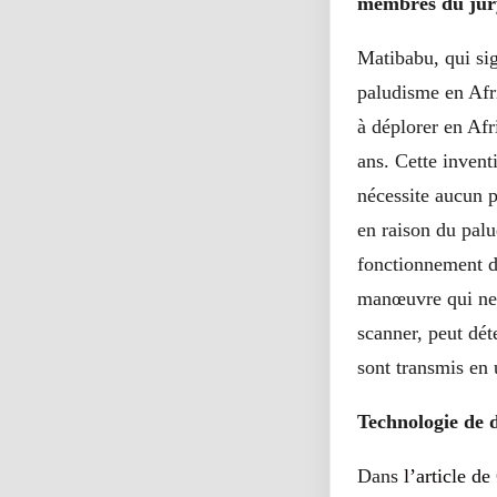
membres du jury
Matibabu, qui si
paludisme en Afr
à déplorer
en Afri
ans. Cette invent
nécessite aucun p
en raison du pal
fonctionnement de
manœuvre qui ne 
scanner, peut déte
sont transmis en 
Technologie de d
Dans
l’article de