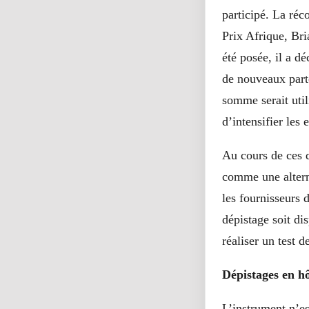
participé. La réc
Prix Afrique, Bri
été posée, il a dé
de nouveaux parte
somme serait util
d’intensifier les 
Au cours de ces d
comme une alterna
le
s
fournisseurs d
dépistage soit di
réaliser un test 
Dépistages en hô
L’instrument n’es