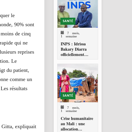
quer le
SANTÉ
e monde, 90%
sont
7 mois,
 moins de cinq
1 semaine
 rapide qui ne
INPS : Idrissa
Bakary Diarra
usieurs reprises
officiellement
investi Directeur
ntion. Le
général
igt du patient,
tionne comme un
 Les résultats
SANTÉ
.
7 mois,
1 semaine
Crise humanitaire
au Mali : une
Gitta, expliquait
allocation