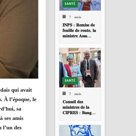
SANTÉ
7 mois
𝐈𝐍𝐏𝐒 : 𝐑𝐞𝐦𝐢𝐬𝐞 𝐝𝐞
𝐟𝐞𝐮𝐢𝐥𝐥𝐞 𝐝𝐞 𝐫𝐨𝐮𝐭𝐞, 𝐥𝐚
𝐦𝐢𝐧𝐢𝐬𝐭𝐫𝐞 𝐀𝐬𝐬𝐚
𝐁𝐚𝐝𝐢𝐚𝐥𝐥𝐨 𝐓𝐎𝐔𝐑𝐄
𝐚𝐩𝐩𝐞𝐥𝐥𝐞 à 𝐮𝐧𝐞
𝐫𝐞𝐬𝐭𝐫𝐮𝐜𝐭𝐮𝐫𝐚𝐭𝐢𝐨𝐧
𝐩𝐫𝐨𝐟𝐨𝐧𝐝𝐞 𝐝𝐞 𝐥
SANTÉ
dais qui avait
7 mois
 À l’époque, le
𝐂𝐨𝐧𝐬𝐞𝐢𝐥 𝐝𝐞𝐬
𝐦𝐢𝐧𝐢𝐬𝐭𝐫𝐞𝐬 𝐝𝐞 𝐥𝐚
rd’hui, sa
𝐂𝐈𝐏𝐑𝐄𝐒 : 𝐁𝐚𝐧𝐠𝐮𝐢
𝐚𝐜𝐜𝐮𝐞𝐢𝐥𝐥𝐞 𝐥𝐚 𝟑𝟗𝐞
 à ses amis
𝐬𝐞𝐬𝐬𝐢𝐨𝐧 𝐨𝐫𝐝𝐢𝐧𝐚𝐢𝐫𝐞
n l’un des