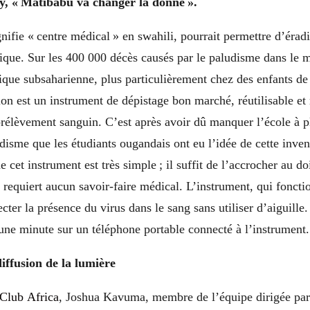
, « Matibabu va changer la donne ».
gnifie
« centre médical » en swahili, pourrait permettre d’éradi
ique. Sur les 400 000 décès causés par le paludisme dans l
que subsaharienne, plus particulièrement chez des enfants de
ion est un instrument de dépistage bon marché, réutilisable et
rélèvement sanguin. C’est après avoir dû manquer l’école à pl
udisme que les étudiants ougandais on
t eu l’idée de cette inve
 cet instrument est très simple ; il suffit de l’accrocher au do
requiert aucun savoir-faire médical. L’instrument, qui fonc
cter la présence du virus dans le sang sans utiliser d’aiguille.
une minute sur un téléphone portable connecté à l’instrument
iffusion de la lumière
 Club
Africa
, Joshua Kavuma, membre de l’équipe dirigée par 