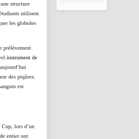
d’urgence pour
 une structure
Gao, Mopti et
Ségou
tudiants utilisent
guer les globules
le prélèvement
vel
instrument de
aujourd’hui
eur des piqûres.
sanguin est
e Cup, lors d’un
de entier ont