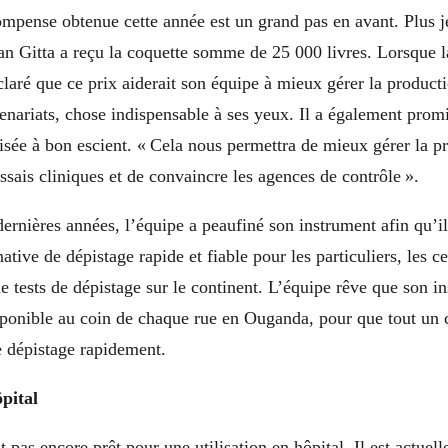
ompense obtenue cette année est un grand pas en avant. Plus j
an Gitta a reçu la coquette somme de 25 000 livres. Lorsque l
clar
é
que ce prix aiderait son équipe à mieux gérer la producti
nariats, chose indispensable à ses yeux. Il a également promi
isée à bon escient. «
Cela nous permettra de
mieux gérer la pr
essais cliniques et de convaincre les agences de contrôle ».
ernières années, l’équipe a peaufiné son instrument afin qu’i
tive de dépistage rapide et fiable pour les particuliers, les ce
e tests de dépistage sur le continent. L’équipe rêve que son i
sponible au coin de chaque rue
en Ouganda,
pour que tout un 
de dépistage rapidement.
pital
t pas encore prêt pour une utilisation en hôpital. Il est actuel