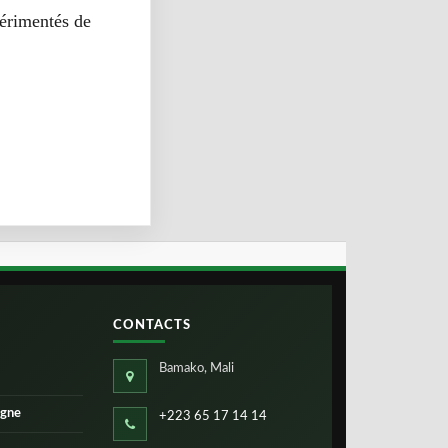
périmentés de
CONTACTS
Bamako, Mali
igne
+223 65 17 14 14