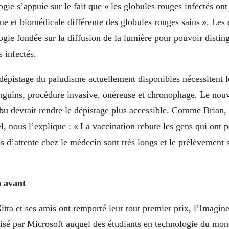
logie
s’appuie sur le fait que « les globules rouges infectés ont
e et biomédicale différente des globules rouges sains ». Les é
ogie fondée sur la diffusion de la lumière pour pouvoir distin
s infectés.
 dépistage du paludisme actuellement disponibles nécessitent 
anguins, procédure invasive, onéreuse et chronophage. Le nou
abu
devrait
rendre le dépistage plus accessible
. Comme Brian, 
el, nous l’explique :
«
La vaccination rebute les gens qui ont p
s d’attente chez le médecin sont très longs et le prélèvement 
 avant
tta et ses amis ont remporté leur tout premier prix, l’Imagin
isé par Microsoft auquel des étudiants en technologie du mon