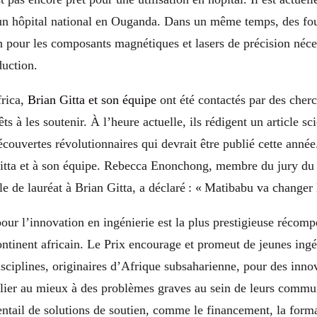
 un hôpital national en Ouganda. Dans un même temps, des fo
n pour les composants magnétiques et lasers de précision néce
oduction.
rica,
B
rian Gitta et son équipe
ont été contactés par des cher
ts à les soutenir. À l’heure actuelle, ils rédigent un article sc
écouvertes révolutionnaires qui devrait être publié cette anné
Gitta et à son équipe. Rebecca Enonchong, membre du jury du 
le de lauréat à Brian Gitta, a déclaré : « Matibabu
va
change
r
our l’innovation en ingénierie est la plus prestigieuse récom
ntinent africain. Le Prix encourage et promeut de jeunes ingé
isciplines, origin
aires
d’Afrique subsaharienne, pour des inno
llier au mieux à des problèmes graves au sein de leurs commu
entail de solutions de soutien, comme le financement, la form