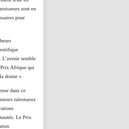
urnisseurs sont
en
ssaires pour
cheurs
ientifique
e. L’avenir semble
Prix Afrique qui
la donne ».
pense dans ce
nieurs talentueux
vations
nautés. Le Prix
ation